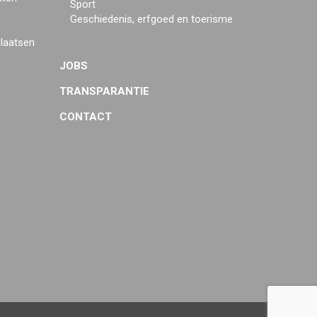
Sport
Geschiedenis, erfgoed en toerisme
plaatsen
JOBS
TRANSPARANTIE
CONTACT