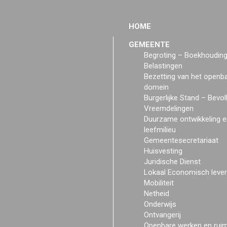
HOME
GEMEENTE
Begroting – Boekhoudin
Belastingen
Bezetting van het openb
domein
Burgerlijke Stand – Bevol
Vreemdelingen
Duurzame ontwikkeling e
leefmilieu
Gemeentesecretariaat
Huisvesting
Juridische Dienst
Lokaal Economisch leve
Mobiliteit
Netheid
Onderwijs
Ontvangerij
Openbare werken en rui