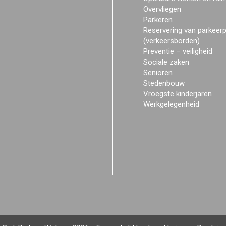
Overvliegen
Parkeren
Reservering van parkeer
(verkeersborden)
Preventie – veiligheid
Sociale zaken
Senioren
Stedenbouw
Vroegste kinderjaren
Werkgelegenheid