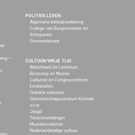
POLITIEK LEVEN
Algemene beleidsverklaring
College van Burgemeester en
g
Schepenen
Gemeenteraad
aar
king –
CULTUUR/VRIJE TIJD
Bibliotheek De Lettertuin
n
Bioscoop en Musea
Cultureel en Congrescentrum
Erediensten
Gelinkte websites
Gemeenschapscentrum Kontakt
n
v.z.w.
Jeugd
Tentoonstellingen
Muziekacademie
Nederlandstalige cultuur
mten