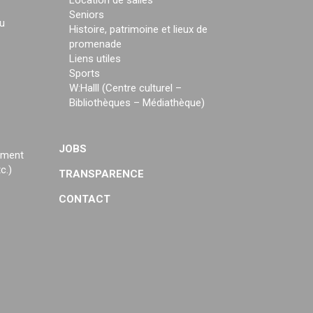
Location de salles
Seniors
u
Histoire, patrimoine et lieux de
promenade
Liens utiles
Sports
W:Halll (Centre culturel –
Bibliothèques – Médiathèque)
JOBS
ement
c.)
TRANSPARENCE
CONTACT