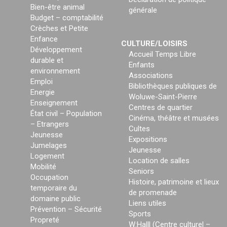
Bien-être animal
générale
Budget – comptabilité
Crèches et Petite
Enfance
CULTURE/LOISIRS
Développement
Accueil Temps Libre
durable et
Enfants
environnement
Associations
Emploi
Bibliothèques publiques de
Energie
Woluwe-Saint-Pierre
Enseignement
Centres de quartier
État civil – Population
Cinéma, théâtre et musées
– Etrangers
Cultes
Jeunesse
Expositions
Jumelages
Jeunesse
Logement
Location de salles
Mobilité
Seniors
Occupation
Histoire, patrimoine et lieux
temporaire du
de promenade
domaine public
Liens utiles
Prévention – Sécurité
Sports
Propreté
W:Halll (Centre culturel –