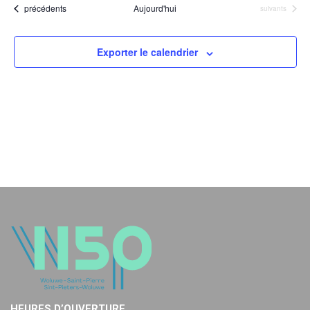
Évènements
précédents
Aujourd'hui
Évènements
suivants
Exporter le calendrier
HEURES D’OUVERTURE