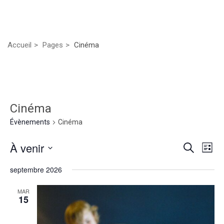
Accueil
Pages
Cinéma
Cinéma
Évènements
Cinéma
Rech
Nav
À venir
Recherche
Liste
de
Sélectionnez
et
septembre 2026
vu
une
date.
navig
Év
MAR
15
de