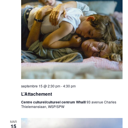
vues
Évèn
septembre 15 @ 2:30 pm
-
4:30 pm
L’Attachement
Centre culturel/cultureel centrum Whalll
93 avenue Charles
Thielemanslaan, WSP/SPW
MAR
15