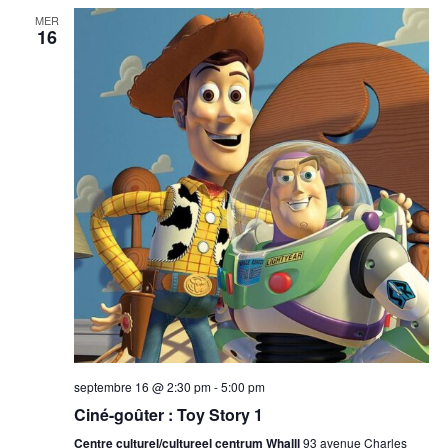
MER
16
septembre 16 @ 2:30 pm
-
5:00 pm
Ciné-goûter : Toy Story 1
Centre culturel/cultureel centrum Whalll
93 avenue Charles