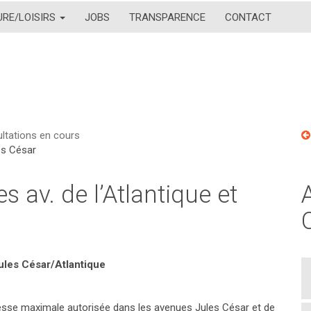
URE/LOISIRS
JOBS
TRANSPARENCE
CONTACT
ltations en cours
les César
es av. de l’Atlantique et
Jules César/Atlantique
itesse maximale autorisée dans les avenues Jules César et de