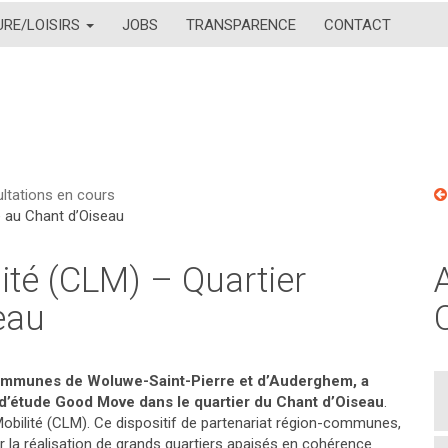
URE/LOISIRS
JOBS
TRANSPARENCE
CONTACT
ltations en cours
é au Chant d’Oiseau
ité (CLM) – Quartier
eau
 communes de Woluwe-Saint-Pierre et d’Auderghem, a
 d’étude Good Move dans le quartier du Chant d’Oiseau
.
Mobilité (CLM). Ce dispositif de partenariat région-communes,
er la réalisation de grands quartiers apaisés en cohérence