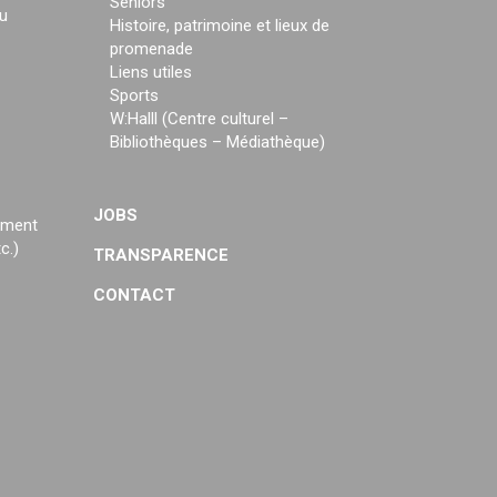
Seniors
u
Histoire, patrimoine et lieux de
promenade
Liens utiles
Sports
W:Halll (Centre culturel –
Bibliothèques – Médiathèque)
JOBS
ement
c.)
TRANSPARENCE
CONTACT