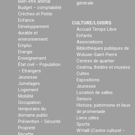
Bien-être animal
générale
Budget – comptabilité
Crèches et Petite
Enfance
CULTURE/LOISIRS
Développement
Accueil Temps Libre
durable et
Enfants
environnement
Associations
Emploi
Bibliothèques publiques de
Energie
Woluwe-Saint-Pierre
Enseignement
Centres de quartier
État civil – Population
Cinéma, théâtre et musées
– Etrangers
Cultes
Jeunesse
Expositions
Jumelages
Jeunesse
Logement
Location de salles
Mobilité
Seniors
Occupation
Histoire, patrimoine et lieux
temporaire du
de promenade
domaine public
Liens utiles
Prévention – Sécurité
Sports
Propreté
W:Halll (Centre culturel –
Recette