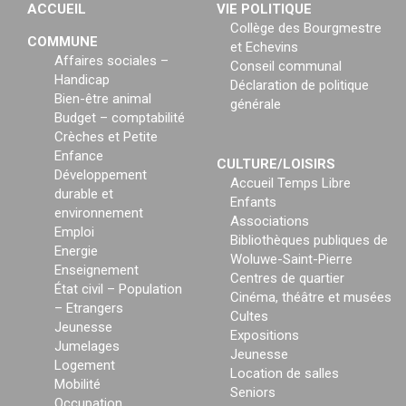
ACCUEIL
VIE POLITIQUE
Collège des Bourgmestre
COMMUNE
et Echevins
Affaires sociales –
Conseil communal
Handicap
Déclaration de politique
Bien-être animal
générale
Budget – comptabilité
Crèches et Petite
Enfance
CULTURE/LOISIRS
Développement
Accueil Temps Libre
durable et
Enfants
environnement
Associations
Emploi
Bibliothèques publiques de
Energie
Woluwe-Saint-Pierre
Enseignement
Centres de quartier
État civil – Population
Cinéma, théâtre et musées
– Etrangers
Cultes
Jeunesse
Expositions
Jumelages
Jeunesse
Logement
Location de salles
Mobilité
Seniors
Occupation