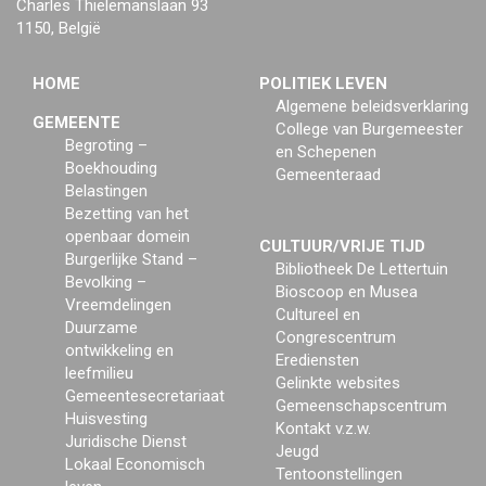
Charles Thielemanslaan 93
1150, België
HOME
POLITIEK LEVEN
Algemene beleidsverklaring
GEMEENTE
College van Burgemeester
Begroting –
en Schepenen
Boekhouding
Gemeenteraad
Belastingen
Bezetting van het
openbaar domein
CULTUUR/VRIJE TIJD
Burgerlijke Stand –
Bibliotheek De Lettertuin
Bevolking –
Bioscoop en Musea
Vreemdelingen
Cultureel en
Duurzame
Congrescentrum
ontwikkeling en
Erediensten
leefmilieu
Gelinkte websites
Gemeentesecretariaat
Gemeenschapscentrum
Huisvesting
Kontakt v.z.w.
Juridische Dienst
Jeugd
Lokaal Economisch
Tentoonstellingen