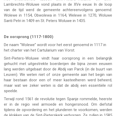
Lambrechts-Woluwe vond plaats in de XVe eeuw. In de loop
van de tijd werd de gemeente achtereenvolgens genoemd:
Wolewe in 1154, Obwolewa in 1164, Welewe in 1270, Woluwe
Santi Petri in 1409 en St. Peters Woluwe in 1435.
De oorsprong (1117-1800)
De naam “Wolewe” wordt voor het eerst genoemd in 1117 in
het charter van het Cartularium van Vorst.
Sint-Pieters-Woluwe vindt haar oorsprong in een belangrijk
gehucht met uitgestrekte boerderijen die bijna zeven eeuwen
lang werden uitgebaat door de Abdij van Parck (in de buurt van
Leuven). We weten niet of onze gemeente aan het begin van
haar bestaan door een of meer kasteelheren werd beheerd;
maar wat we zeker weten is dat de abdij een essentiële rol
speelde.
Terwijl rond 1561 de revolutie tegen Spanje rommelde, heerste
er in de regio veel armoede en hongersnood. Om diefstal
tijdens de opvordering en het plunderen te voorkomen, werden
de klokken van de Sint-Pieterskerk verborgen. Ze zullen in 1585