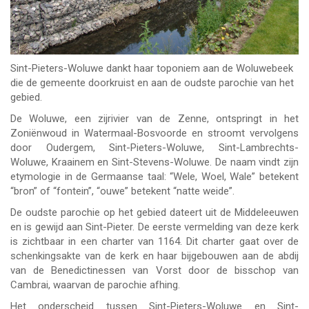
Sint-Pieters-Woluwe dankt haar toponiem aan de Woluwebeek
die de gemeente doorkruist en aan de oudste parochie van het
gebied.
De Woluwe, een zijrivier van de Zenne, ontspringt in het
Zoniënwoud in Watermaal-Bosvoorde en stroomt vervolgens
door Oudergem, Sint-Pieters-Woluwe, Sint-Lambrechts-
Woluwe, Kraainem en Sint-Stevens-Woluwe. De naam vindt zijn
etymologie in de Germaanse taal: “Wele, Woel, Wale” betekent
“bron” of “fontein”, “ouwe” betekent “natte weide”.
De oudste parochie op het gebied dateert uit de Middeleeuwen
en is gewijd aan Sint-Pieter. De eerste vermelding van deze kerk
is zichtbaar in een charter van 1164. Dit charter gaat over de
schenkingsakte van de kerk en haar bijgebouwen aan de abdij
van de Benedictinessen van Vorst door de bisschop van
Cambrai, waarvan de parochie afhing.
Het onderscheid tussen Sint-Pieters-Woluwe en Sint-