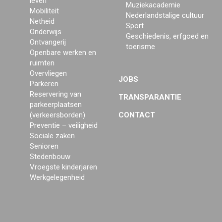
leven
Muziekacademie
Mobiliteit
Nederlandstalige cultuur
Netheid
Sport
Onderwijs
Geschiedenis, erfgoed en
Ontvangerij
toerisme
Openbare werken en
ruimten
Overvliegen
JOBS
Parkeren
Reservering van
TRANSPARANTIE
parkeerplaatsen
(verkeersborden)
CONTACT
Preventie – veiligheid
Sociale zaken
Senioren
Stedenbouw
Vroegste kinderjaren
Werkgelegenheid