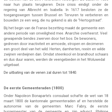
naar hun plaats terugkeren. Deze crisis eindigt onder de
regering van Albrecht en Isabella. In 1617 besloten ze de
toegangswegen tussen Brussel en Tervuren te verbeteren en
bouwden ze een weg, die nu gekend is als de “Hertogstraat”.
Bij het begin van de Franse bezetting maakt de gemeente een
andere periode van onveiligheid mee. Anarchie overheerst. Veel
gewapende bendes zwerven door het bos. De bewoners,
gedreven door inactiviteit en armoede, stropen en decimeren
een groot deel van het wild. Herten, damherten, reeën en wilde
zwijnen verdwijnen dan. Omdat steenkool en brandhout schaars
en dus duur waren, werden de veengebieden in het Woluwedal
uitgebaat.
De uitbating van de venen zal duren tot 1840.
De eerste Gemeenteraden (1800)
Onder Napoleon Bonaparte’s consulaat schafte de wet van 18
maart 1800 de kantonnale gemeenteraden af en herstelde de
autonomie van de gemeenten. Marc Fabry, de eerste
burgemeester van de gemeente en zijn adjunct, Philippe