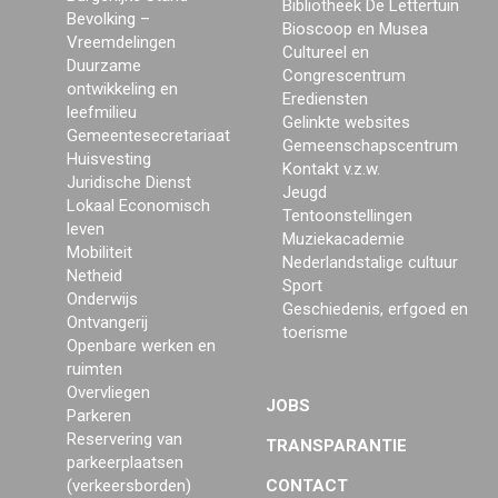
Bibliotheek De Lettertuin
Bevolking –
Bioscoop en Musea
Vreemdelingen
Cultureel en
Duurzame
Congrescentrum
ontwikkeling en
Erediensten
leefmilieu
Gelinkte websites
Gemeentesecretariaat
Gemeenschapscentrum
Huisvesting
Kontakt v.z.w.
Juridische Dienst
Jeugd
Lokaal Economisch
Tentoonstellingen
leven
Muziekacademie
Mobiliteit
Nederlandstalige cultuur
Netheid
Sport
Onderwijs
Geschiedenis, erfgoed en
Ontvangerij
toerisme
Openbare werken en
ruimten
Overvliegen
JOBS
Parkeren
Reservering van
TRANSPARANTIE
parkeerplaatsen
(verkeersborden)
CONTACT