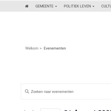
GEMEENTE
POLITIEK LEVEN
CULT
Welkom
Evenementen
Evenementen
Vul
een
Zoeken
keyword
en
in.
Zoek