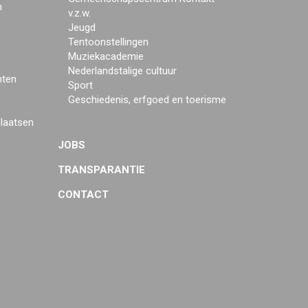
n
v.z.w.
Jeugd
Tentoonstellingen
Muziekacademie
Nederlandstalige cultuur
mten
Sport
Geschiedenis, erfgoed en toerisme
plaatsen
JOBS
TRANSPARANTIE
CONTACT