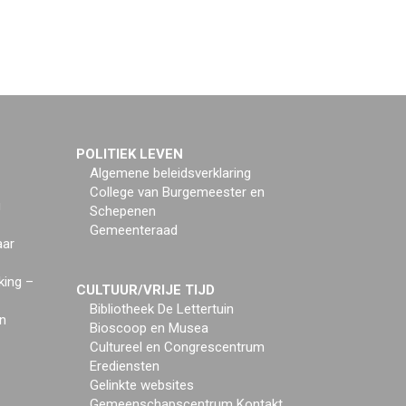
POLITIEK LEVEN
Algemene beleidsverklaring
College van Burgemeester en
g
Schepenen
Gemeenteraad
aar
king –
CULTUUR/VRIJE TIJD
Bibliotheek De Lettertuin
n
Bioscoop en Musea
Cultureel en Congrescentrum
Erediensten
Gelinkte websites
Gemeenschapscentrum Kontakt