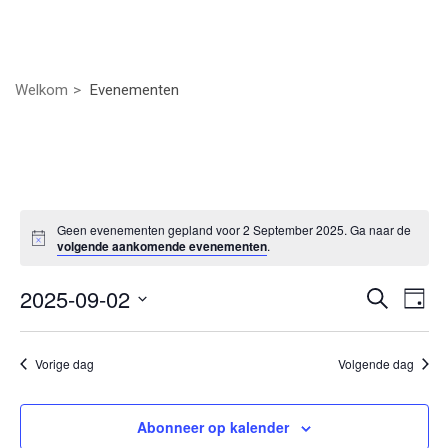
Welkom
Evenementen
Geen evenementen gepland voor 2 September 2025. Ga naar de
volgende aankomende evenementen
.
Even
Ev
2025-09-02
Zoeken
Dag
we
Selecteer
Zoek
nav
een
Vorige dag
Volgende dag
datum.
en
weer
Abonneer op kalender