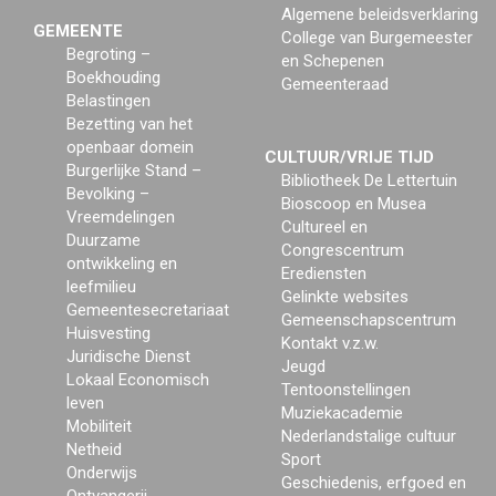
Algemene beleidsverklaring
GEMEENTE
College van Burgemeester
Begroting –
en Schepenen
Boekhouding
Gemeenteraad
Belastingen
Bezetting van het
openbaar domein
CULTUUR/VRIJE TIJD
Burgerlijke Stand –
Bibliotheek De Lettertuin
Bevolking –
Bioscoop en Musea
Vreemdelingen
Cultureel en
Duurzame
Congrescentrum
ontwikkeling en
Erediensten
leefmilieu
Gelinkte websites
Gemeentesecretariaat
Gemeenschapscentrum
Huisvesting
Kontakt v.z.w.
Juridische Dienst
Jeugd
Lokaal Economisch
Tentoonstellingen
leven
Muziekacademie
Mobiliteit
Nederlandstalige cultuur
Netheid
Sport
Onderwijs
Geschiedenis, erfgoed en