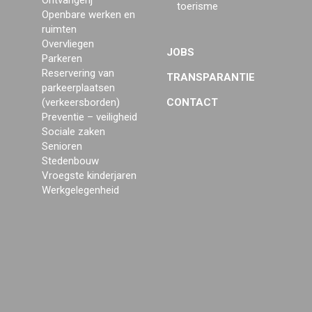
Ontvangerij
toerisme
Openbare werken en
ruimten
Overvliegen
JOBS
Parkeren
Reservering van
TRANSPARANTIE
parkeerplaatsen
(verkeersborden)
CONTACT
Preventie – veiligheid
Sociale zaken
Senioren
Stedenbouw
Vroegste kinderjaren
Werkgelegenheid