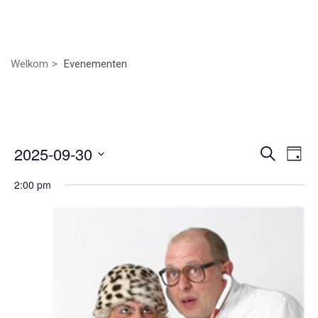
Welkom
Evenementen
Even
Ev
2025-09-30
Zoeken
Dag
we
Selecteer
Zoek
2:00 pm
nav
een
datum.
en
weer
navig