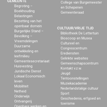
GEMEENTE
College van Burgemeester
Begroting –
en Schepenen
Boekhouding
Gemeenteraad
Belastingen
Bezetting van het
openbaar domein
CULTUUR/VRIJE TIJD
Burgerlijke Stand –
Bibliotheek De Lettertuin
Bevolking –
Bioscoop en Musea
Vreemdelingen
Cultureel en
Duurzame
Congrescentrum
ontwikkeling en
Erediensten
leefmilieu
Gelinkte websites
Gemeentesecretariaat
Gemeenschapscentrum
Huisvesting
Kontakt v.z.w.
Juridische Dienst
Jeugd
Lokaal Economisch
Tentoonstellingen
leven
Muziekacademie
Mobiliteit
Nederlandstalige cultuur
Netheid
Sport
Onderwijs
Geschiedenis, erfgoed en
Ontvangerij
toerisme
Openbare werken en