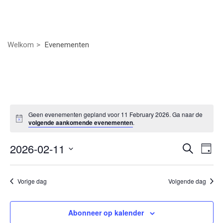
Welkom
Evenementen
Geen evenementen gepland voor 11 February 2026. Ga naar de
volgende aankomende evenementen
.
Even
Ev
2026-02-11
Zoeken
Dag
we
Selecteer
Zoek
nav
een
Vorige dag
Volgende dag
datum.
en
weer
Abonneer op kalender