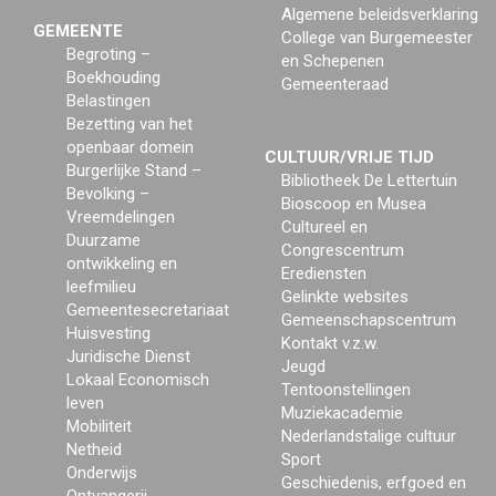
Algemene beleidsverklaring
GEMEENTE
College van Burgemeester
Begroting –
en Schepenen
Boekhouding
Gemeenteraad
Belastingen
Bezetting van het
openbaar domein
CULTUUR/VRIJE TIJD
Burgerlijke Stand –
Bibliotheek De Lettertuin
Bevolking –
Bioscoop en Musea
Vreemdelingen
Cultureel en
Duurzame
Congrescentrum
ontwikkeling en
Erediensten
leefmilieu
Gelinkte websites
Gemeentesecretariaat
Gemeenschapscentrum
Huisvesting
Kontakt v.z.w.
Juridische Dienst
Jeugd
Lokaal Economisch
Tentoonstellingen
leven
Muziekacademie
Mobiliteit
Nederlandstalige cultuur
Netheid
Sport
Onderwijs
Geschiedenis, erfgoed en