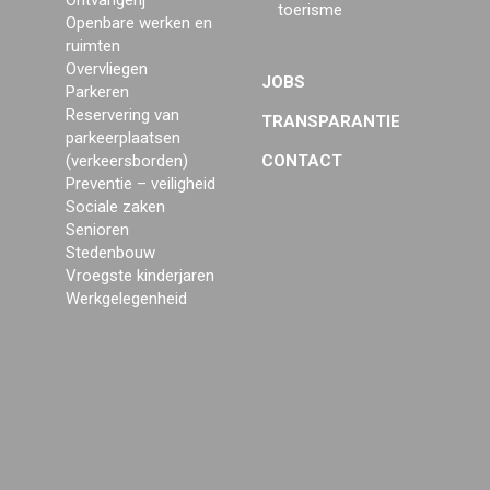
Ontvangerij
toerisme
Openbare werken en
ruimten
Overvliegen
JOBS
Parkeren
Reservering van
TRANSPARANTIE
parkeerplaatsen
(verkeersborden)
CONTACT
Preventie – veiligheid
Sociale zaken
Senioren
Stedenbouw
Vroegste kinderjaren
Werkgelegenheid