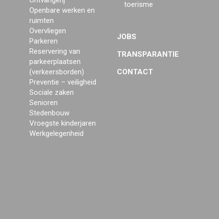
Ontvangerij
toerisme
Openbare werken en
ruimten
Overvliegen
JOBS
Parkeren
Reservering van
TRANSPARANTIE
parkeerplaatsen
(verkeersborden)
CONTACT
Preventie – veiligheid
Sociale zaken
Senioren
Stedenbouw
Vroegste kinderjaren
Werkgelegenheid