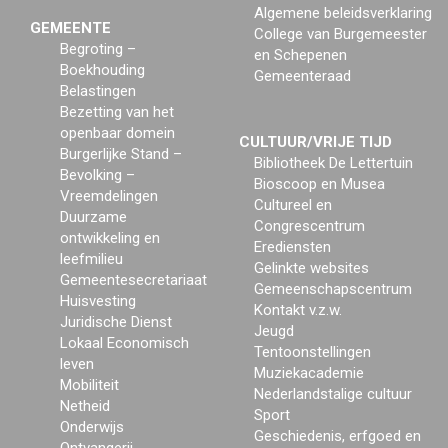
Algemene beleidsverklaring
GEMEENTE
College van Burgemeester
Begroting –
en Schepenen
Boekhouding
Gemeenteraad
Belastingen
Bezetting van het
openbaar domein
CULTUUR/VRIJE TIJD
Burgerlijke Stand –
Bibliotheek De Lettertuin
Bevolking –
Bioscoop en Musea
Vreemdelingen
Cultureel en
Duurzame
Congrescentrum
ontwikkeling en
Erediensten
leefmilieu
Gelinkte websites
Gemeentesecretariaat
Gemeenschapscentrum
Huisvesting
Kontakt v.z.w.
Juridische Dienst
Jeugd
Lokaal Economisch
Tentoonstellingen
leven
Muziekacademie
Mobiliteit
Nederlandstalige cultuur
Netheid
Sport
Onderwijs
Geschiedenis, erfgoed en