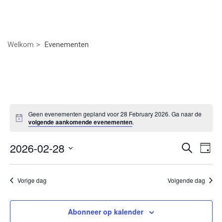
Welkom
Evenementen
Geen evenementen gepland voor 28 February 2026. Ga naar de
volgende aankomende evenementen
.
Even
Ev
2026-02-28
Zoeken
Dag
we
Selecteer
Zoek
nav
een
Vorige dag
Volgende dag
datum.
en
weer
Abonneer op kalender