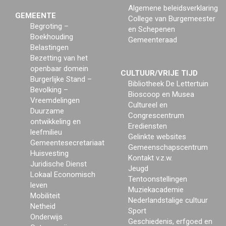
Algemene beleidsverklaring
GEMEENTE
College van Burgemeester
Begroting –
en Schepenen
Boekhouding
Gemeenteraad
Belastingen
Bezetting van het
openbaar domein
CULTUUR/VRIJE TIJD
Burgerlijke Stand –
Bibliotheek De Lettertuin
Bevolking –
Bioscoop en Musea
Vreemdelingen
Cultureel en
Duurzame
Congrescentrum
ontwikkeling en
Erediensten
leefmilieu
Gelinkte websites
Gemeentesecretariaat
Gemeenschapscentrum
Huisvesting
Kontakt v.z.w.
Juridische Dienst
Jeugd
Lokaal Economisch
Tentoonstellingen
leven
Muziekacademie
Mobiliteit
Nederlandstalige cultuur
Netheid
Sport
Onderwijs
Geschiedenis, erfgoed en