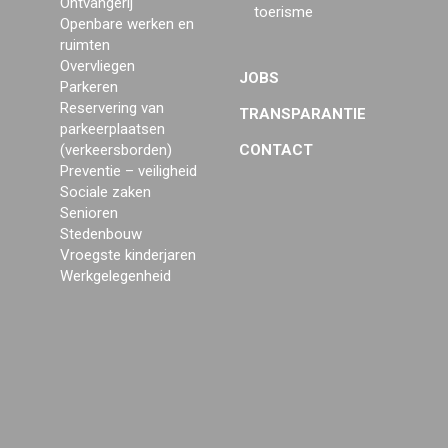
Ontvangerij
toerisme
Openbare werken en
ruimten
Overvliegen
JOBS
Parkeren
Reservering van
TRANSPARANTIE
parkeerplaatsen
(verkeersborden)
CONTACT
Preventie – veiligheid
Sociale zaken
Senioren
Stedenbouw
Vroegste kinderjaren
Werkgelegenheid