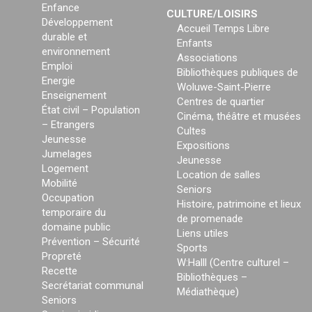
Enfance
CULTURE/LOISIRS
Développement
Accueil Temps Libre
durable et
Enfants
environnement
Associations
Emploi
Bibliothèques publiques de
Energie
Woluwe-Saint-Pierre
Enseignement
Centres de quartier
État civil – Population
Cinéma, théâtre et musées
– Etrangers
Cultes
Jeunesse
Expositions
Jumelages
Jeunesse
Logement
Location de salles
Mobilité
Seniors
Occupation
Histoire, patrimoine et lieux
temporaire du
de promenade
domaine public
Liens utiles
Prévention – Sécurité
Sports
Propreté
W:Halll (Centre culturel –
Recette
Bibliothèques –
Secrétariat communal
Médiathèque)
Seniors