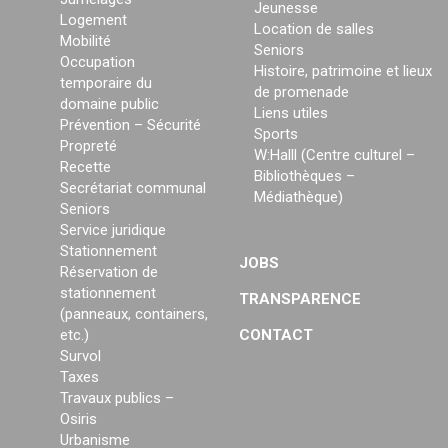
Jeunesse
Logement
Location de salles
Mobilité
Seniors
Occupation
Histoire, patrimoine et lieux
temporaire du
de promenade
domaine public
Liens utiles
Prévention – Sécurité
Sports
Propreté
W:Halll (Centre culturel –
Recette
Bibliothèques –
Secrétariat communal
Médiathèque)
Seniors
Service juridique
Stationnement
JOBS
Réservation de
stationnement
TRANSPARENCE
(panneaux, containers,
etc.)
CONTACT
Survol
Taxes
Travaux publics –
Osiris
Urbanisme