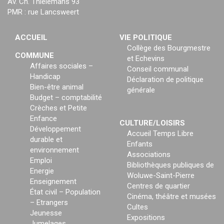
Av. Ch. Thielemans 93
PMR : rue Lancsweert
ACCUEIL
VIE POLITIQUE
Collège des Bourgmestre
COMMUNE
et Echevins
Affaires sociales –
Conseil communal
Handicap
Déclaration de politique
Bien-être animal
générale
Budget – comptabilité
Crèches et Petite
Enfance
CULTURE/LOISIRS
Développement
Accueil Temps Libre
durable et
Enfants
environnement
Associations
Emploi
Bibliothèques publiques de
Energie
Woluwe-Saint-Pierre
Enseignement
Centres de quartier
État civil – Population
Cinéma, théâtre et musées
– Etrangers
Cultes
Jeunesse
Expositions
Jumelages