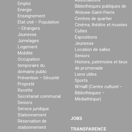
Associations
Emploi
Bibliothèques publiques de
Energie
Woluwe-Saint-Pierre
Enseignement
Centres de quartier
État civil – Population
Cinéma, théâtre et musées
– Etrangers
Cultes
Jeunesse
Expositions
Jumelages
Jeunesse
Logement
Location de salles
Mobilité
Seniors
Occupation
Histoire, patrimoine et lieux
temporaire du
de promenade
domaine public
Liens utiles
Prévention – Sécurité
Sports
Propreté
W:Halll (Centre culturel –
Recette
Bibliothèques –
Secrétariat communal
Médiathèque)
Seniors
Service juridique
Stationnement
JOBS
Réservation de
stationnement
TRANSPARENCE