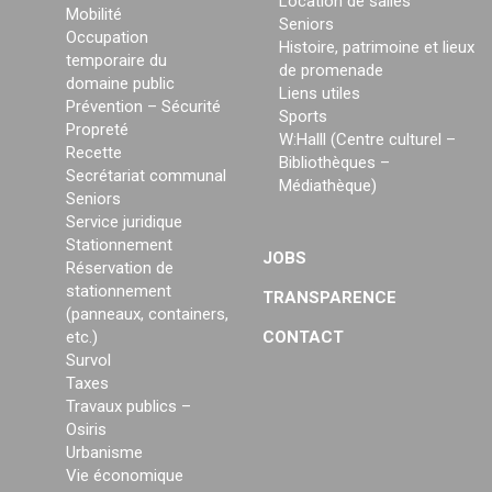
Location de salles
Mobilité
Seniors
Occupation
Histoire, patrimoine et lieux
temporaire du
de promenade
domaine public
Liens utiles
Prévention – Sécurité
Sports
Propreté
W:Halll (Centre culturel –
Recette
Bibliothèques –
Secrétariat communal
Médiathèque)
Seniors
Service juridique
Stationnement
JOBS
Réservation de
stationnement
TRANSPARENCE
(panneaux, containers,
etc.)
CONTACT
Survol
Taxes
Travaux publics –
Osiris
Urbanisme
Vie économique