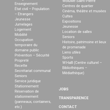
Woluwe-Saint-Pierre
Enseignement
Centres de quartier
État civil – Population
Cinéma, théâtre et musées
– Etrangers
Cultes
Jeunesse
Expositions
Jumelages
Jeunesse
Logement
Location de salles
Mobilité
Seniors
Occupation
Histoire, patrimoine et lieux
temporaire du
de promenade
domaine public
Liens utiles
Prévention – Sécurité
Sports
Propreté
W:Halll (Centre culturel –
Recette
Bibliothèques –
Secrétariat communal
Médiathèque)
Seniors
Service juridique
Stationnement
JOBS
Réservation de
stationnement
TRANSPARENCE
(panneaux, containers,
etc.)
CONTACT