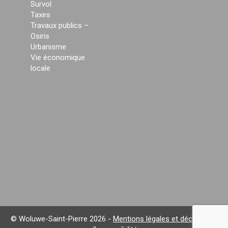
Survol
Taxes
Travaux publics –
Osiris
Urbanisme
Vie économique
locale
© Woluwe-Saint-Pierre 2026 -
Mentions légales et déclaration