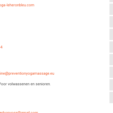
oga-leheronbleu.com
g4
ine@preventionyogamassage.eu
 Voor volwassenen en senioren.
berbonyoga@gmail.com