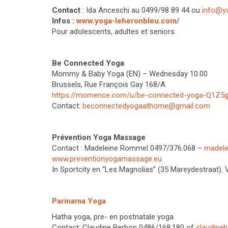
Contact
: Ida Anceschi au 0499/98 89 44 ou
info@y
Infos :
www.yoga-leheronbleu.com/
Pour adolescents, adultes et seniors.
Be Connected Yoga
Mommy & Baby Yoga (EN) – Wednesday 10.00
Brussels, Rue François Gay 168/A
https://momence.com/u/be-connected-yoga-Q1Z5
Contact:
beconnectedyogaathome@gmail.com
Prévention Yoga Massage
Contact : Madeleine Rommel 0497/376.068 –
madele
www.preventionyogamassage.eu
In Sportcity en “Les Magnolias” (35 Mareydestraat).
Parinama Yoga
Hatha yoga, pre- en postnatale yoga.
Contact: Claudine Berbon 0486/168.180 of
claudine