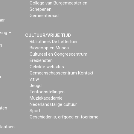
College van Burgemeester en
g
Schepenen
Gemeenteraad
aar
king –
CULTUUR/VRIJE TIJD
Bibliotheek De Lettertuin
n
Bioscoop en Musea
Cultureel en Congrescentrum
Erediensten
Gelinkte websites
Gemeenschapscentrum Kontakt
n
v.z.w.
Jeugd
Tentoonstellingen
Muziekacademie
Nederlandstalige cultuur
mten
Sport
Geschiedenis, erfgoed en toerisme
plaatsen