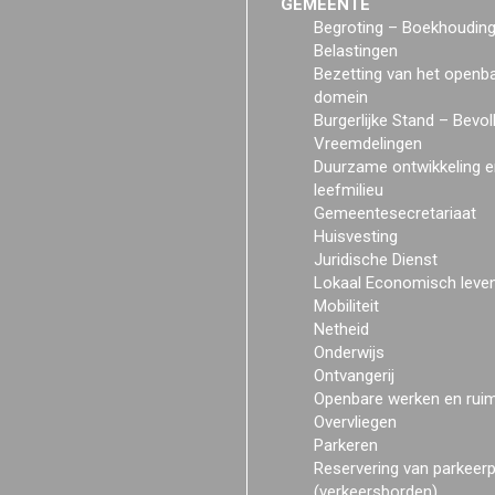
GEMEENTE
Begroting – Boekhoudin
Belastingen
Bezetting van het openb
domein
Burgerlijke Stand – Bevol
Vreemdelingen
Duurzame ontwikkeling e
leefmilieu
Gemeentesecretariaat
Huisvesting
Juridische Dienst
Lokaal Economisch leve
Mobiliteit
Netheid
Onderwijs
Ontvangerij
Openbare werken en rui
Overvliegen
Parkeren
Reservering van parkeer
(verkeersborden)