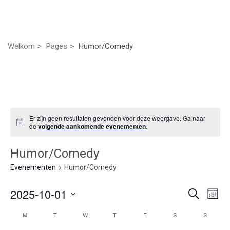
Welkom
Pages
Humor/Comedy
Er zijn geen resultaten gevonden voor deze weergave. Ga naar
de
volgende aankomende evenementen
.
Humor/Comedy
Evenementen
Humor/Comedy
Even
Ev
2025-10-01
Zoeken
Maan
we
Selecteer
Zoek
Kalender
M
T
W
T
F
S
S
nav
een
datum.