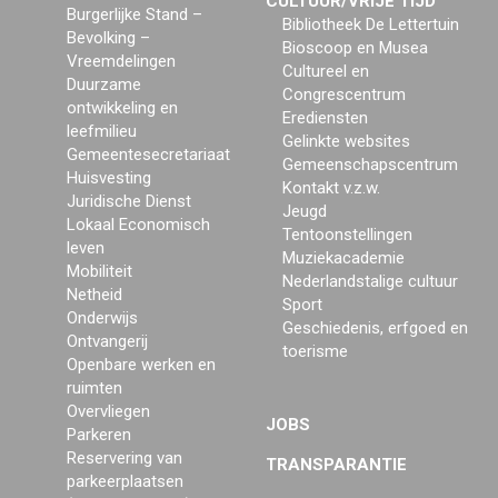
CULTUUR/VRIJE TIJD
Burgerlijke Stand –
Bibliotheek De Lettertuin
Bevolking –
Bioscoop en Musea
Vreemdelingen
Cultureel en
Duurzame
Congrescentrum
ontwikkeling en
Erediensten
leefmilieu
Gelinkte websites
Gemeentesecretariaat
Gemeenschapscentrum
Huisvesting
Kontakt v.z.w.
Juridische Dienst
Jeugd
Lokaal Economisch
Tentoonstellingen
leven
Muziekacademie
Mobiliteit
Nederlandstalige cultuur
Netheid
Sport
Onderwijs
Geschiedenis, erfgoed en
Ontvangerij
toerisme
Openbare werken en
ruimten
Overvliegen
JOBS
Parkeren
Reservering van
TRANSPARANTIE
parkeerplaatsen