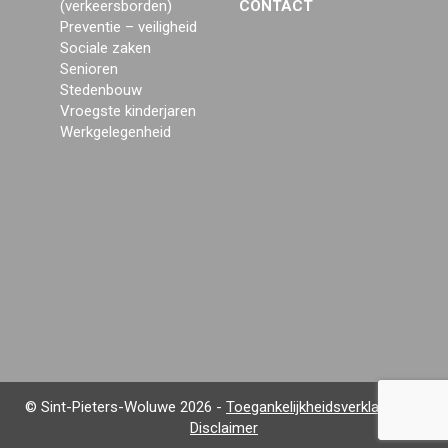
(verkeersborden)
CONTACT
Preventie – veiligheid
Sociale zaken
Senioren
Stedenbouw
Vroegste kinderjaren
Werkgelegenheid
© Sint-Pieters-Woluwe 2026 -
Toegankelijkheidsverklaring en
Disclaimer