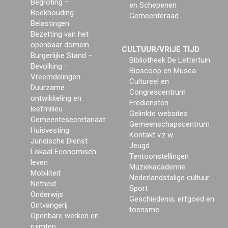
Begroting –
en Schepenen
Boekhouding
Gemeenteraad
Belastingen
Bezetting van het
openbaar domein
CULTUUR/VRIJE TIJD
Burgerlijke Stand –
Bibliotheek De Lettertuin
Bevolking –
Bioscoop en Musea
Vreemdelingen
Cultureel en
Duurzame
Congrescentrum
ontwikkeling en
Erediensten
leefmilieu
Gelinkte websites
Gemeentesecretariaat
Gemeenschapscentrum
Huisvesting
Kontakt v.z.w.
Juridische Dienst
Jeugd
Lokaal Economisch
Tentoonstellingen
leven
Muziekacademie
Mobiliteit
Nederlandstalige cultuur
Netheid
Sport
Onderwijs
Geschiedenis, erfgoed en
Ontvangerij
toerisme
Openbare werken en
ruimten