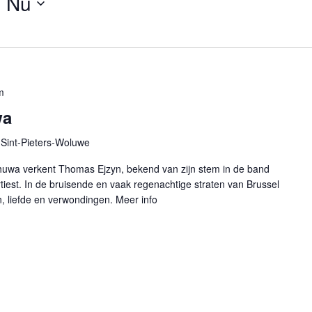
- 
Nu
m
wa
Sint-Pieters-Woluwe
huwa verkent Thomas Ejzyn, bekend van zijn stem in de band
rtiest. In de bruisende en vaak regenachtige straten van Brussel
n, liefde en verwondingen. Meer info