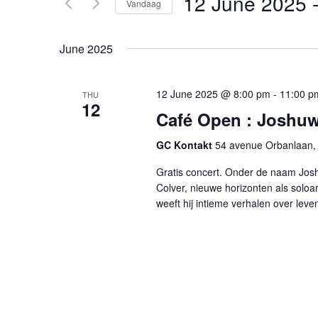
12 June 2025
 
Vandaag
weergeven
voor
Selecteer
Evenementen
navigatie
een
met
June 2025
datum.
keyword.
12 June 2025 @ 8:00 pm
-
11:00 p
THU
12
Café Open : Joshu
GC Kontakt
54 avenue Orbanlaan, 
Gratis concert. Onder de naam Jos
Colver, nieuwe horizonten als soloa
weeft hij intieme verhalen over leve