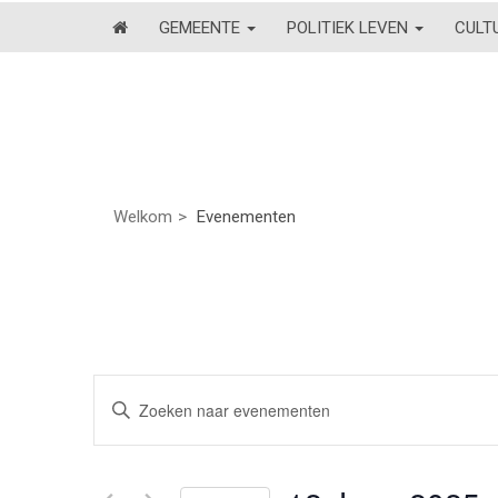
GEMEENTE
POLITIEK LEVEN
CULT
Welkom
Evenementen
Evenementen
Vul
een
Zoeken
keyword
en
in.
Zoek