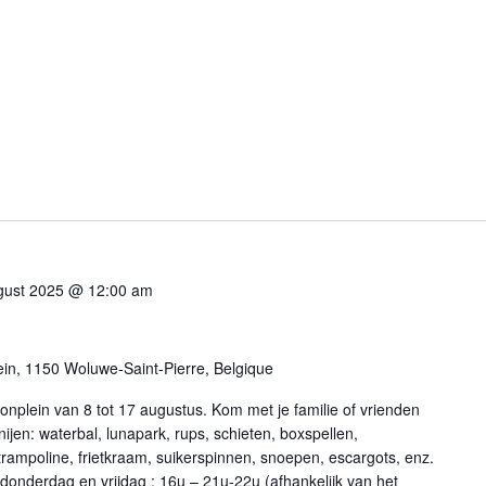
gust 2025 @ 12:00 am
in, 1150 Woluwe-Saint-Pierre, Belgique
nplein van 8 tot 17 augustus. Kom met je familie of vrienden
nijen: waterbal, lunapark, rups, schieten, boxspellen,
rampoline, frietkraam, suikerspinnen, snoepen, escargots, enz.
onderdag en vrijdag : 16u – 21u-22u (afhankelijk van het