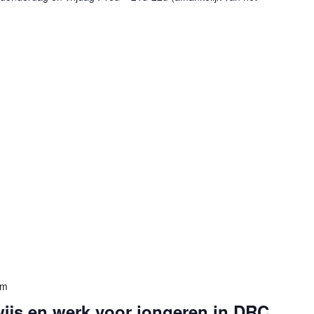
pm
ijs en werk voor jongeren in DRC