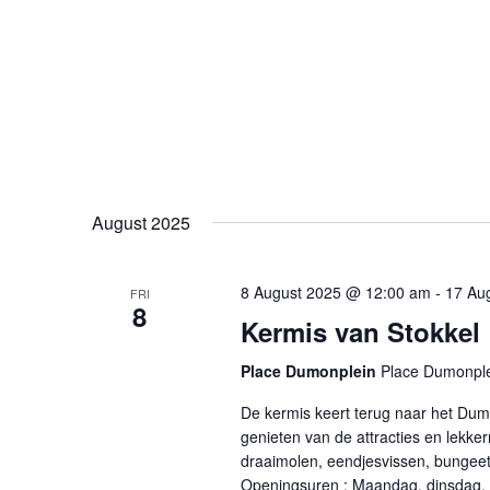
August 2025
8 August 2025 @ 12:00 am
-
17 Au
FRI
8
Kermis van Stokkel
Place Dumonplein
Place Dumonple
De kermis keert terug naar het Dumo
genieten van de attracties en lekker
draaimolen, eendjesvissen, bungeet
Openingsuren : Maandag, dinsdag, d