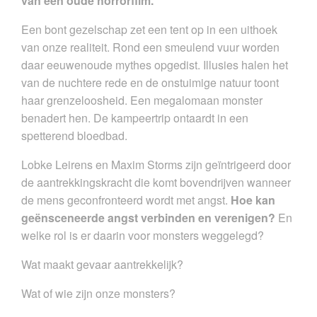
van een oude horrorfilm.
Een bont gezelschap zet een tent op in een uithoek
van onze realiteit. Rond een smeulend vuur worden
daar eeuwenoude mythes opgedist. Illusies halen het
van de nuchtere rede en de onstuimige natuur toont
haar grenzeloosheid. Een megalomaan monster
benadert hen. De kampeertrip ontaardt in een
spetterend bloedbad.
Lobke Leirens en Maxim Storms zijn geïntrigeerd door
de aantrekkingskracht die komt bovendrijven wanneer
de mens geconfronteerd wordt met angst.
Hoe kan
geënsceneerde angst verbinden en verenigen?
En
welke rol is er daarin voor monsters weggelegd?
Wat maakt gevaar aantrekkelijk?
Wat of wie zijn onze monsters?