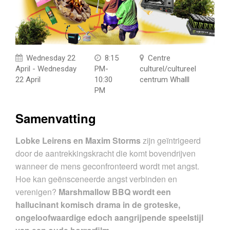
Wednesday 22
8:15
Centre
April - Wednesday
PM-
culturel/cultureel
22 April
10:30
centrum Whalll
PM
Samenvatting
Lobke Leirens en Maxim Storms
zijn geïntrigeerd
door de aantrekkingskracht die komt bovendrijven
wanneer de mens geconfronteerd wordt met angst.
Hoe kan geënsceneerde angst verbinden en
verenigen?
Marshmallow BBQ wordt een
hallucinant komisch drama in de groteske,
ongeloofwaardige edoch aangrijpende speelstijl