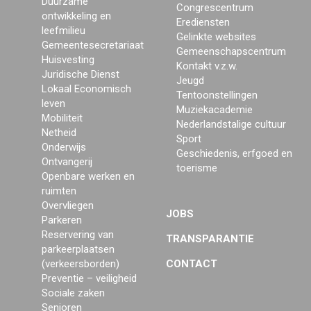
Duurzame
Congrescentrum
ontwikkeling en
Erediensten
leefmilieu
Gelinkte websites
Gemeentesecretariaat
Gemeenschapscentrum
Huisvesting
Kontakt v.z.w.
Juridische Dienst
Jeugd
Lokaal Economisch
Tentoonstellingen
leven
Muziekacademie
Mobiliteit
Nederlandstalige cultuur
Netheid
Sport
Onderwijs
Geschiedenis, erfgoed en
Ontvangerij
toerisme
Openbare werken en
ruimten
Overvliegen
JOBS
Parkeren
Reservering van
TRANSPARANTIE
parkeerplaatsen
(verkeersborden)
CONTACT
Preventie – veiligheid
Sociale zaken
Senioren