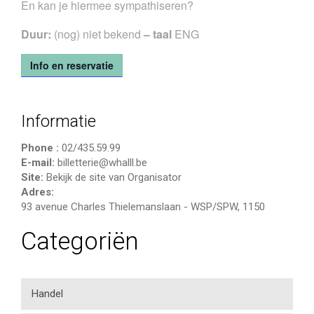
En kan je hiermee sympathiseren?
Duur:
(nog) niet bekend
– taal
ENG
Info en reservatie
Informatie
Phone :
02/435.59.99
E-mail:
billetterie@whalll.be
Site:
Bekijk de site van Organisator
Adres:
93 avenue Charles Thielemanslaan
-
WSP/SPW
,
1150
Categoriën
Handel