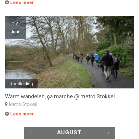
Lees meer
14
June
Rondleiding
Warm wandelen, ça marche @ metro Stokkel
Metro Stokkel
Lees meer
‹
AUGUST
›