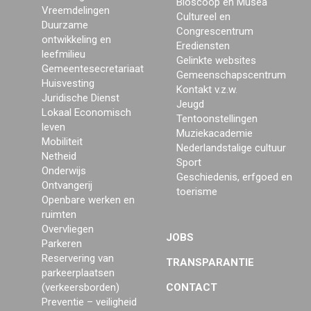
Bioscoop en Musea
Vreemdelingen
Cultureel en
Duurzame
Congrescentrum
ontwikkeling en
Erediensten
leefmilieu
Gelinkte websites
Gemeentesecretariaat
Gemeenschapscentrum
Huisvesting
Kontakt v.z.w.
Juridische Dienst
Jeugd
Lokaal Economisch
Tentoonstellingen
leven
Muziekacademie
Mobiliteit
Nederlandstalige cultuur
Netheid
Sport
Onderwijs
Geschiedenis, erfgoed en
Ontvangerij
toerisme
Openbare werken en
ruimten
Overvliegen
JOBS
Parkeren
Reservering van
TRANSPARANTIE
parkeerplaatsen
(verkeersborden)
CONTACT
Preventie – veiligheid