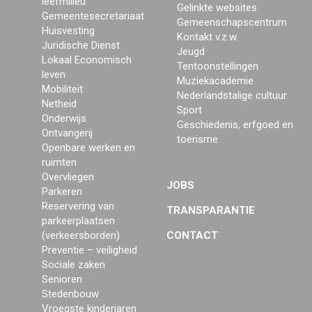
leefmilieu
Gelinkte websites
Gemeentesecretariaat
Gemeenschapscentrum
Huisvesting
Kontakt v.z.w.
Juridische Dienst
Jeugd
Lokaal Economisch
Tentoonstellingen
leven
Muziekacademie
Mobiliteit
Nederlandstalige cultuur
Netheid
Sport
Onderwijs
Geschiedenis, erfgoed en
Ontvangerij
toerisme
Openbare werken en
ruimten
Overvliegen
JOBS
Parkeren
Reservering van
TRANSPARANTIE
parkeerplaatsen
(verkeersborden)
CONTACT
Preventie – veiligheid
Sociale zaken
Senioren
Stedenbouw
Vroegste kinderjaren