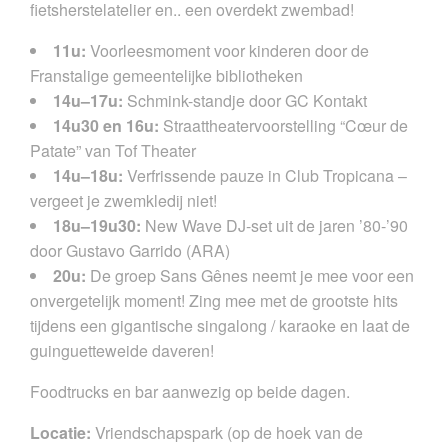
fietsherstelatelier en.. een overdekt zwembad!
11u:
Voorleesmoment voor kinderen door de
Franstalige gemeentelijke bibliotheken
14u–17u:
Schmink-standje door GC Kontakt
14u30 en 16u:
Straattheatervoorstelling “Cœur de
Patate” van Tof Theater
14u–18u:
Verfrissende pauze in Club Tropicana –
vergeet je zwemkledij niet!
18u–19u30:
New Wave DJ-set uit de jaren ’80-’90
door Gustavo Garrido (ARA)
20u:
De groep Sans Gênes neemt je mee voor een
onvergetelijk moment! Zing mee met de grootste hits
tijdens een gigantische singalong / karaoke en laat de
guinguetteweide daveren!
Foodtrucks en bar aanwezig op beide dagen.
Locatie:
Vriendschapspark (op de hoek van de