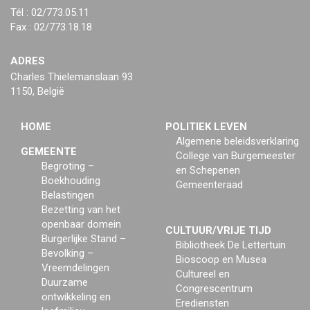
Tél : 02/773.05.11
Fax : 02/773.18.18
ADRES
Charles Thielemanslaan 93
1150, België
HOME
POLITIEK LEVEN
Algemene beleidsverklaring
GEMEENTE
College van Burgemeester
Begroting –
en Schepenen
Boekhouding
Gemeenteraad
Belastingen
Bezetting van het
openbaar domein
CULTUUR/VRIJE TIJD
Burgerlijke Stand –
Bibliotheek De Lettertuin
Bevolking –
Bioscoop en Musea
Vreemdelingen
Cultureel en
Duurzame
Congrescentrum
ontwikkeling en
Erediensten