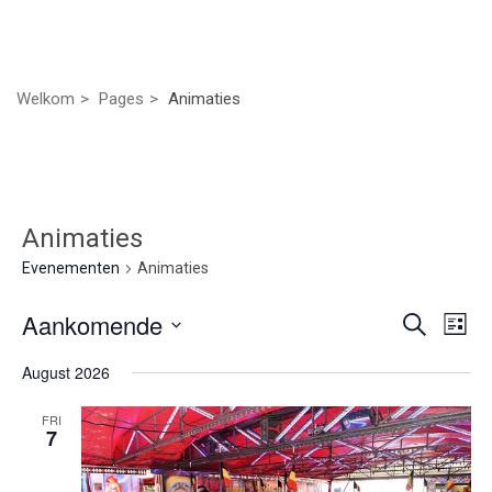
Welkom
Pages
Animaties
Animaties
Evenementen
Animaties
Even
Ev
Aankomende
Zoeken
Lijst
we
Selecteer
Zoek
August 2026
nav
een
datum.
en
FRI
7
weer