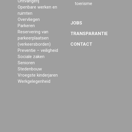
Ontvangerij
toerisme
Openbare werken en
ruimten
Overvliegen
JOBS
Parkeren
Reservering van
TRANSPARANTIE
parkeerplaatsen
(verkeersborden)
CONTACT
Preventie – veiligheid
Sociale zaken
Senioren
Stedenbouw
Vroegste kinderjaren
Werkgelegenheid