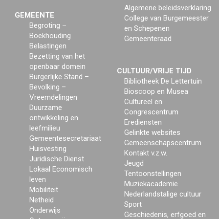
Algemene beleidsverklaring
GEMEENTE
College van Burgemeester
Begroting –
en Schepenen
Boekhouding
Gemeenteraad
Belastingen
Bezetting van het
openbaar domein
CULTUUR/VRIJE TIJD
Burgerlijke Stand –
Bibliotheek De Lettertuin
Bevolking –
Bioscoop en Musea
Vreemdelingen
Cultureel en
Duurzame
Congrescentrum
ontwikkeling en
Erediensten
leefmilieu
Gelinkte websites
Gemeentesecretariaat
Gemeenschapscentrum
Huisvesting
Kontakt v.z.w.
Juridische Dienst
Jeugd
Lokaal Economisch
Tentoonstellingen
leven
Muziekacademie
Mobiliteit
Nederlandstalige cultuur
Netheid
Sport
Onderwijs
Geschiedenis, erfgoed en