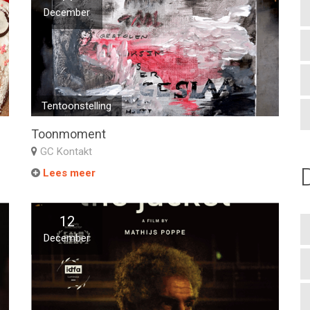
December
Tentoonstelling
Toonmoment
GC Kontakt
Lees meer
12
December