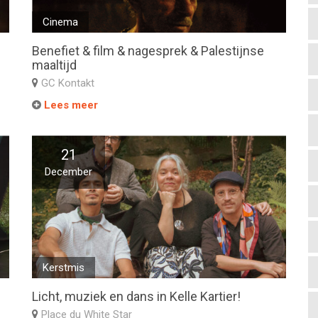
Cinema
Benefiet & film & nagesprek & Palestijnse
maaltijd
GC Kontakt
Lees meer
21
December
Kerstmis
Licht, muziek en dans in Kelle Kartier!
Place du White Star