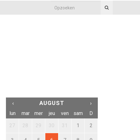
‹
AUGUST
›
lun
mar
mer
jeu
ven
sam
D
27
28
29
30
31
1
2