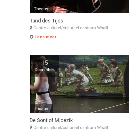
Theater
Tand des Tijds
Centre culturel/cultureel centrum Whalll
Lees meer
15
December
Theater
De Sont of Mjoezik
Centre culturel/cultureel centrum Whalll