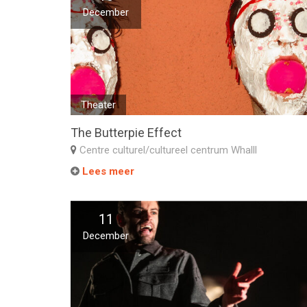
December
Theater
The Butterpie Effect
Centre culturel/cultureel centrum Whalll
Lees meer
11
December