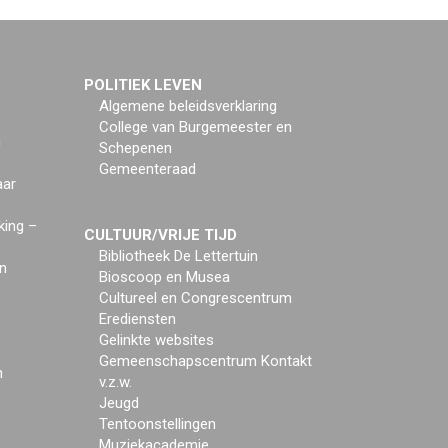
POLITIEK LEVEN
Algemene beleidsverklaring
College van Burgemeester en
g
Schepenen
Gemeenteraad
aar
king –
CULTUUR/VRIJE TIJD
Bibliotheek De Lettertuin
n
Bioscoop en Musea
Cultureel en Congrescentrum
Erediensten
Gelinkte websites
Gemeenschapscentrum Kontakt
n
v.z.w.
Jeugd
Tentoonstellingen
Muziekacademie