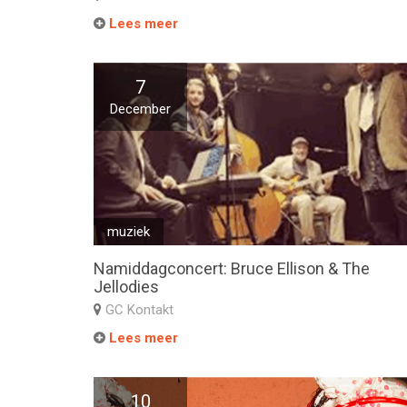
Lees meer
7
December
muziek
Namiddagconcert: Bruce Ellison & The
Jellodies
GC Kontakt
Lees meer
10