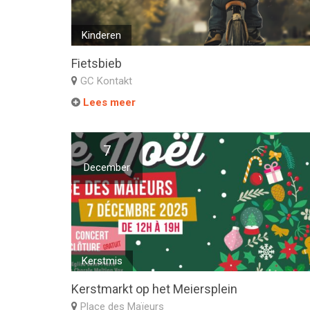
Kinderen
Fietsbieb
GC Kontakt
Lees meer
7
December
Kerstmis
Kerstmarkt op het Meiersplein
Place des Maïeurs