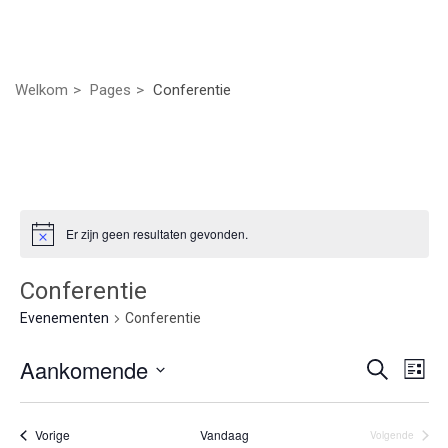
Welkom
Pages
Conferentie
Er zijn geen resultaten gevonden.
Conferentie
Evenementen
Conferentie
Even
Ev
Aankomende
Zoeken
Lijst
we
Selecteer
Zoek
nav
een
Evenementen
Vorige
Vandaag
Volgende
datum.
Evenement