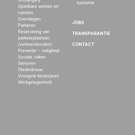
Ontvangerij
toerisme
Openbare werken en
ruimten
Overvliegen
JOBS
Parkeren
Reservering van
TRANSPARANTIE
parkeerplaatsen
(verkeersborden)
CONTACT
Preventie – veiligheid
Sociale zaken
Senioren
Stedenbouw
Vroegste kinderjaren
Werkgelegenheid