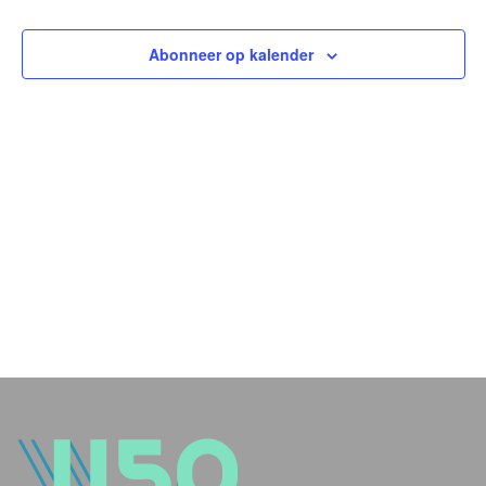
en
weer
Abonneer op kalender
navig