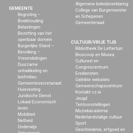
Algemene beleidsverklaring
GEMEENTE
College van Burgemeester
Begroting –
en Schepenen
Boekhouding
Gemeenteraad
Belastingen
Bezetting van het
openbaar domein
CULTUUR/VRIJE TIJD
Burgerlijke Stand –
Bibliotheek De Lettertuin
Bevolking –
Bioscoop en Musea
Vreemdelingen
Cultureel en
Duurzame
Congrescentrum
ontwikkeling en
Erediensten
leefmilieu
Gelinkte websites
Gemeentesecretariaat
Gemeenschapscentrum
Huisvesting
Kontakt v.z.w.
Juridische Dienst
Jeugd
Lokaal Economisch
Tentoonstellingen
leven
Muziekacademie
Mobiliteit
Nederlandstalige cultuur
Netheid
Sport
Onderwijs
Geschiedenis, erfgoed en