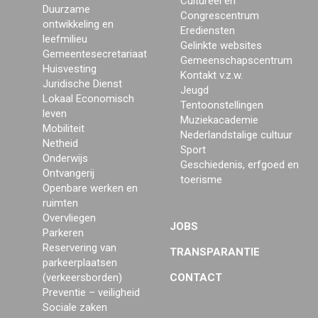
Cultureel en
Duurzame
Congrescentrum
ontwikkeling en
Erediensten
leefmilieu
Gelinkte websites
Gemeentesecretariaat
Gemeenschapscentrum
Huisvesting
Kontakt v.z.w.
Juridische Dienst
Jeugd
Lokaal Economisch
Tentoonstellingen
leven
Muziekacademie
Mobiliteit
Nederlandstalige cultuur
Netheid
Sport
Onderwijs
Geschiedenis, erfgoed en
Ontvangerij
toerisme
Openbare werken en
ruimten
Overvliegen
JOBS
Parkeren
Reservering van
TRANSPARANTIE
parkeerplaatsen
(verkeersborden)
CONTACT
Preventie – veiligheid
Sociale zaken