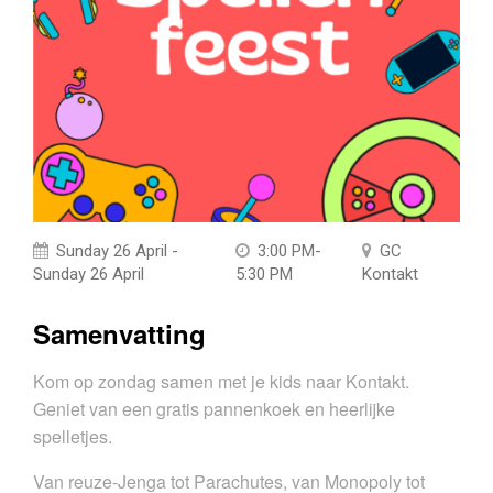
Sunday 26 April -
3:00 PM-
GC
Sunday 26 April
5:30 PM
Kontakt
Samenvatting
Kom op zondag samen met je kids naar Kontakt.
Geniet van een gratis pannenkoek en heerlijke
spelletjes.
Van reuze-Jenga tot Parachutes, van Monopoly tot