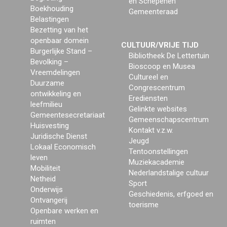
en Schepenen
Boekhouding
Gemeenteraad
Belastingen
Bezetting van het
openbaar domein
CULTUUR/VRIJE TIJD
Burgerlijke Stand –
Bibliotheek De Lettertuin
Bevolking –
Bioscoop en Musea
Vreemdelingen
Cultureel en
Duurzame
Congrescentrum
ontwikkeling en
Erediensten
leefmilieu
Gelinkte websites
Gemeentesecretariaat
Gemeenschapscentrum
Huisvesting
Kontakt v.z.w.
Juridische Dienst
Jeugd
Lokaal Economisch
Tentoonstellingen
leven
Muziekacademie
Mobiliteit
Nederlandstalige cultuur
Netheid
Sport
Onderwijs
Geschiedenis, erfgoed en
Ontvangerij
toerisme
Openbare werken en
ruimten