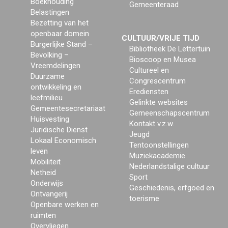
Boekhouding
Gemeenteraad
Belastingen
Bezetting van het
openbaar domein
CULTUUR/VRIJE TIJD
Burgerlijke Stand –
Bibliotheek De Lettertuin
Bevolking –
Bioscoop en Musea
Vreemdelingen
Cultureel en
Duurzame
Congrescentrum
ontwikkeling en
Erediensten
leefmilieu
Gelinkte websites
Gemeentesecretariaat
Gemeenschapscentrum
Huisvesting
Kontakt v.z.w.
Juridische Dienst
Jeugd
Lokaal Economisch
Tentoonstellingen
leven
Muziekacademie
Mobiliteit
Nederlandstalige cultuur
Netheid
Sport
Onderwijs
Geschiedenis, erfgoed en
Ontvangerij
toerisme
Openbare werken en
ruimten
Overvliegen