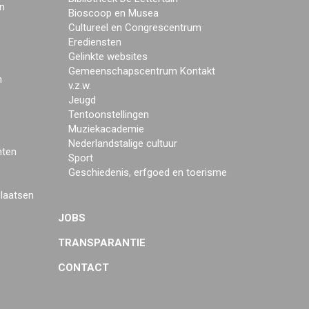
n
Bioscoop en Musea
Cultureel en Congrescentrum
Erediensten
Gelinkte websites
Gemeenschapscentrum Kontakt
n
v.z.w.
Jeugd
Tentoonstellingen
Muziekacademie
Nederlandstalige cultuur
mten
Sport
Geschiedenis, erfgoed en toerisme
plaatsen
JOBS
TRANSPARANTIE
CONTACT