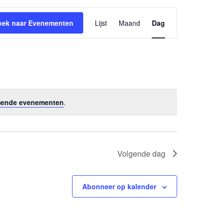
Evenement
oek naar Evenementen
Lijst
Maand
Dag
weergaven
navigatie
mende evenementen
.
Volgende dag
Abonneer op kalender