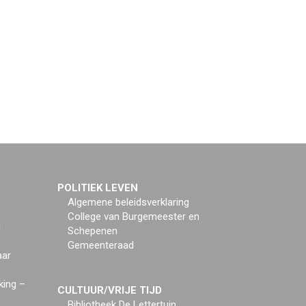
POLITIEK LEVEN
Algemene beleidsverklaring
College van Burgemeester en
g
Schepenen
Gemeenteraad
aar
king –
CULTUUR/VRIJE TIJD
Bibliotheek De Lettertuin