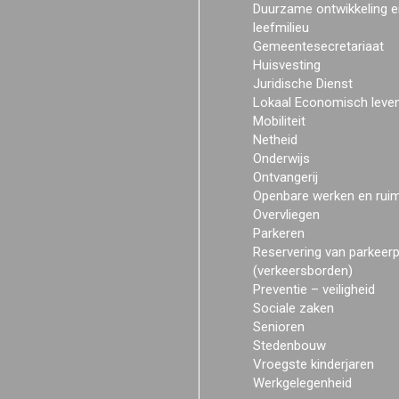
Duurzame ontwikkeling e
leefmilieu
Gemeentesecretariaat
Huisvesting
Juridische Dienst
Lokaal Economisch leve
Mobiliteit
Netheid
Onderwijs
Ontvangerij
Openbare werken en rui
Overvliegen
Parkeren
Reservering van parkeer
(verkeersborden)
Preventie – veiligheid
Sociale zaken
Senioren
Stedenbouw
Vroegste kinderjaren
Werkgelegenheid