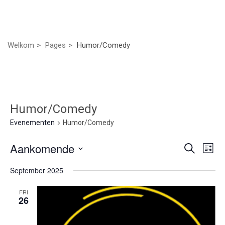
Welkom
Pages
Humor/Comedy
Humor/Comedy
Evenementen
Humor/Comedy
Even
Ev
Aankomende
Zoeken
Lijst
we
Selecteer
Zoek
September 2025
nav
een
datum.
en
FRI
26
weer