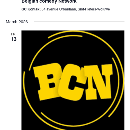
Belgian comedy Network
GC Kontakt
54 avenue Orbanlaan, Sint-Pieters-Woluwe
March 2026
FRI
13