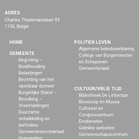
ADRES
Charles Thielemanslaan 93
1150, België
HOME
POLITIEK LEVEN
Algemene beleidsverklaring
GEMEENTE
College van Burgemeester
Begroting –
en Schepenen
Boekhouding
Gemeenteraad
Belastingen
Bezetting van het
openbaar domein
CULTUUR/VRIJE TIJD
Burgerlijke Stand –
Bibliotheek De Lettertuin
Bevolking –
Bioscoop en Musea
Vreemdelingen
Cultureel en
Duurzame
Congrescentrum
ontwikkeling en
Erediensten
leefmilieu
Gelinkte websites
Gemeentesecretariaat
Gemeenschapscentrum
Huisvesting