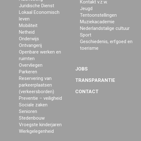
Kontakt v.z.w.
Juridische Dienst
Jeugd
Lokaal Economisch
Tentoonstellingen
leven
Muziekacademie
Mobiliteit
Nederlandstalige cultuur
Netheid
Sport
Onderwijs
Geschiedenis, erfgoed en
Ontvangerij
toerisme
Openbare werken en
ruimten
Overvliegen
JOBS
Parkeren
Reservering van
TRANSPARANTIE
parkeerplaatsen
(verkeersborden)
CONTACT
Preventie – veiligheid
Sociale zaken
Senioren
Stedenbouw
Vroegste kinderjaren
Werkgelegenheid