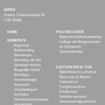
ADRES
Charles Thielemanslaan 93
1150, België
HOME
POLITIEK LEVEN
Algemene beleidsverklaring
GEMEENTE
College van Burgemeester
Begroting –
en Schepenen
Boekhouding
Gemeenteraad
Belastingen
Bezetting van het
openbaar domein
CULTUUR/VRIJE TIJD
Burgerlijke Stand –
Bibliotheek De Lettertuin
Bevolking –
Bioscoop en Musea
Vreemdelingen
Cultureel en
Duurzame
Congrescentrum
ontwikkeling en
Erediensten
leefmilieu
Gelinkte websites
Gemeentesecretariaat
Gemeenschapscentrum
Huisvesting