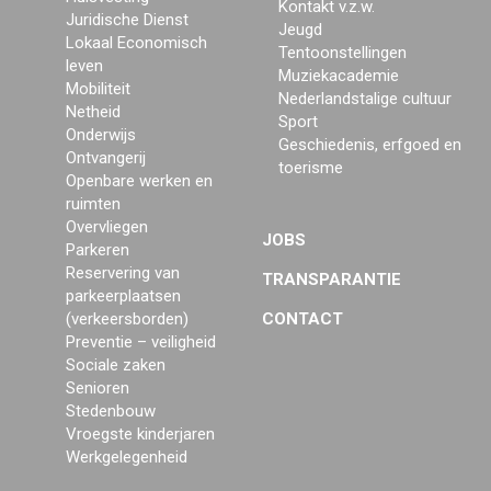
Kontakt v.z.w.
Juridische Dienst
Jeugd
Lokaal Economisch
Tentoonstellingen
leven
Muziekacademie
Mobiliteit
Nederlandstalige cultuur
Netheid
Sport
Onderwijs
Geschiedenis, erfgoed en
Ontvangerij
toerisme
Openbare werken en
ruimten
Overvliegen
JOBS
Parkeren
Reservering van
TRANSPARANTIE
parkeerplaatsen
(verkeersborden)
CONTACT
Preventie – veiligheid
Sociale zaken
Senioren
Stedenbouw
Vroegste kinderjaren
Werkgelegenheid