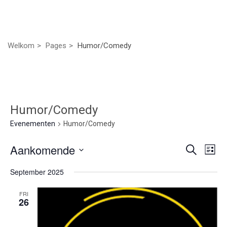
Welkom
Pages
Humor/Comedy
Humor/Comedy
Evenementen
Humor/Comedy
Even
Ev
Aankomende
Zoeken
Lijst
we
Selecteer
Zoek
September 2025
nav
een
datum.
en
FRI
26
weer