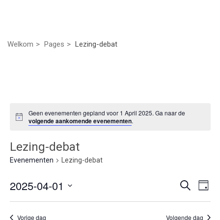
Welkom
Pages
Lezing-debat
Geen evenementen gepland voor 1 April 2025. Ga naar de
volgende aankomende evenementen
.
Lezing-debat
Evenementen
Lezing-debat
Even
Ev
2025-04-01
Zoeken
Dag
we
Selecteer
Zoek
nav
een
Vorige dag
Volgende dag
datum.