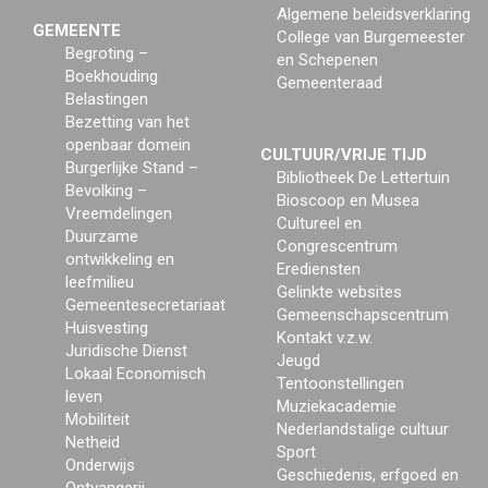
Algemene beleidsverklaring
GEMEENTE
College van Burgemeester
Begroting –
en Schepenen
Boekhouding
Gemeenteraad
Belastingen
Bezetting van het
openbaar domein
CULTUUR/VRIJE TIJD
Burgerlijke Stand –
Bibliotheek De Lettertuin
Bevolking –
Bioscoop en Musea
Vreemdelingen
Cultureel en
Duurzame
Congrescentrum
ontwikkeling en
Erediensten
leefmilieu
Gelinkte websites
Gemeentesecretariaat
Gemeenschapscentrum
Huisvesting
Kontakt v.z.w.
Juridische Dienst
Jeugd
Lokaal Economisch
Tentoonstellingen
leven
Muziekacademie
Mobiliteit
Nederlandstalige cultuur
Netheid
Sport
Onderwijs
Geschiedenis, erfgoed en