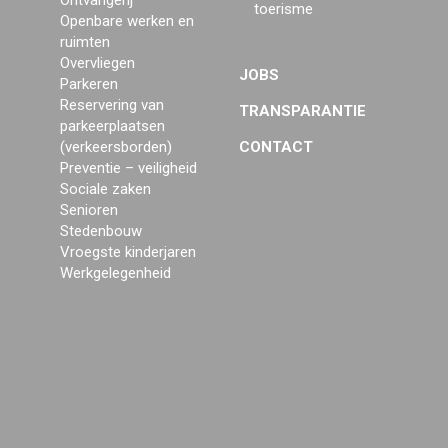
Ontvangerij
toerisme
Openbare werken en
ruimten
Overvliegen
JOBS
Parkeren
Reservering van
TRANSPARANTIE
parkeerplaatsen
(verkeersborden)
CONTACT
Preventie – veiligheid
Sociale zaken
Senioren
Stedenbouw
Vroegste kinderjaren
Werkgelegenheid