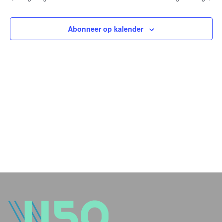
en
weer
Abonneer op kalender
navig