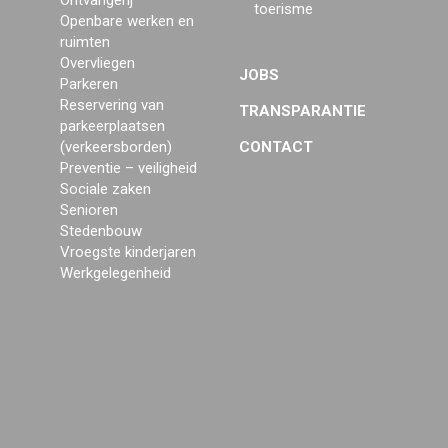
Ontvangerij
toerisme
Openbare werken en
ruimten
Overvliegen
JOBS
Parkeren
Reservering van
TRANSPARANTIE
parkeerplaatsen
(verkeersborden)
CONTACT
Preventie – veiligheid
Sociale zaken
Senioren
Stedenbouw
Vroegste kinderjaren
Werkgelegenheid