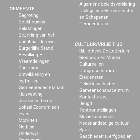
Algemene beleidsverklaring
GEMEENTE
College van Burgemeester
Begroting –
en Schepenen
Boekhouding
Gemeenteraad
Belastingen
Bezetting van het
openbaar domein
CULTUUR/VRIJE TIJD
Burgerlijke Stand –
Bibliotheek De Lettertuin
Bevolking –
Bioscoop en Musea
Vreemdelingen
Cultureel en
Duurzame
Congrescentrum
ontwikkeling en
Erediensten
leefmilieu
Gelinkte websites
Gemeentesecretariaat
Gemeenschapscentrum
Huisvesting
Kontakt v.z.w.
Juridische Dienst
Jeugd
Lokaal Economisch
Tentoonstellingen
leven
Muziekacademie
Mobiliteit
Nederlandstalige cultuur
Netheid
Sport
Onderwijs
Geschiedenis, erfgoed en