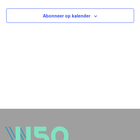
en
weer
Abonneer op kalender
navig