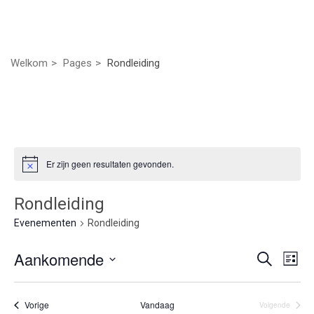
Welkom
Pages
Rondleiding
Er zijn geen resultaten gevonden.
Rondleiding
Evenementen
Rondleiding
Even
Ev
Aankomende
Zoeken
Lijst
we
Selecteer
Zoek
nav
een
Evenementen
Vorige
Vandaag
Volgende
datum.
Evenement