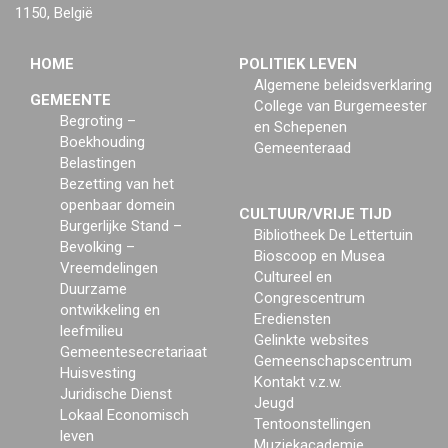
1150, België
HOME
POLITIEK LEVEN
Algemene beleidsverklaring
GEMEENTE
College van Burgemeester
Begroting –
en Schepenen
Boekhouding
Gemeenteraad
Belastingen
Bezetting van het
openbaar domein
CULTUUR/VRIJE TIJD
Burgerlijke Stand –
Bibliotheek De Lettertuin
Bevolking –
Bioscoop en Musea
Vreemdelingen
Cultureel en
Duurzame
Congrescentrum
ontwikkeling en
Erediensten
leefmilieu
Gelinkte websites
Gemeentesecretariaat
Gemeenschapscentrum
Huisvesting
Kontakt v.z.w.
Juridische Dienst
Jeugd
Lokaal Economisch
Tentoonstellingen
leven
Muziekacademie