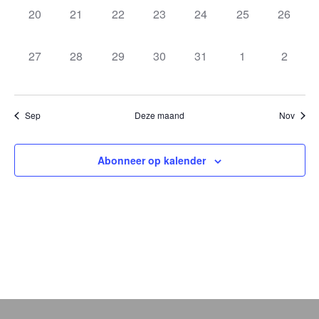
0
0
0
0
0
0
0
20
21
22
23
24
25
26
evenementen,
evenementen,
evenementen,
evenementen,
evenementen,
evenementen,
evenem
0
0
0
0
0
0
0
27
28
29
30
31
1
2
evenementen,
evenementen,
evenementen,
evenementen,
evenementen,
evenementen,
evenem
Sep
Deze maand
Nov
Abonneer op kalender