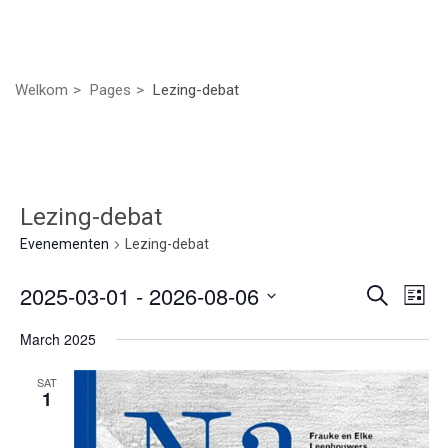
Welkom
Pages
Lezing-debat
Lezing-debat
Evenementen
Lezing-debat
Even
Ev
2025-03-01
 - 
2026-08-06
Zoeken
Lijst
we
Selecteer
Zoek
March 2025
nav
een
datum.
en
SAT
1
weer