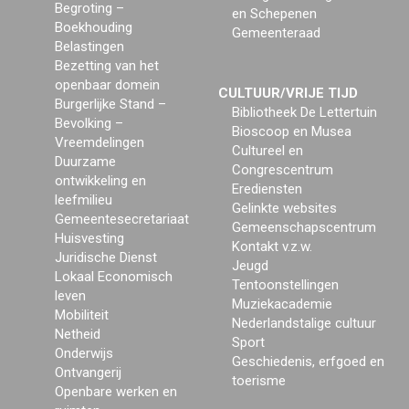
Begroting –
en Schepenen
Boekhouding
Gemeenteraad
Belastingen
Bezetting van het
openbaar domein
CULTUUR/VRIJE TIJD
Burgerlijke Stand –
Bibliotheek De Lettertuin
Bevolking –
Bioscoop en Musea
Vreemdelingen
Cultureel en
Duurzame
Congrescentrum
ontwikkeling en
Erediensten
leefmilieu
Gelinkte websites
Gemeentesecretariaat
Gemeenschapscentrum
Huisvesting
Kontakt v.z.w.
Juridische Dienst
Jeugd
Lokaal Economisch
Tentoonstellingen
leven
Muziekacademie
Mobiliteit
Nederlandstalige cultuur
Netheid
Sport
Onderwijs
Geschiedenis, erfgoed en
Ontvangerij
toerisme
Openbare werken en