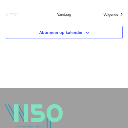
Evene
Vandaag
Volgende
Vorige
Evenementen
Abonneer op kalender