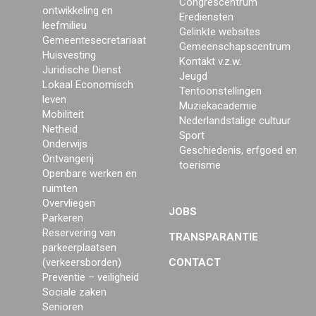
Congrescentrum
ontwikkeling en
Erediensten
leefmilieu
Gelinkte websites
Gemeentesecretariaat
Gemeenschapscentrum
Huisvesting
Kontakt v.z.w.
Juridische Dienst
Jeugd
Lokaal Economisch
Tentoonstellingen
leven
Muziekacademie
Mobiliteit
Nederlandstalige cultuur
Netheid
Sport
Onderwijs
Geschiedenis, erfgoed en
Ontvangerij
toerisme
Openbare werken en
ruimten
Overvliegen
JOBS
Parkeren
Reservering van
TRANSPARANTIE
parkeerplaatsen
(verkeersborden)
CONTACT
Preventie – veiligheid
Sociale zaken
Senioren