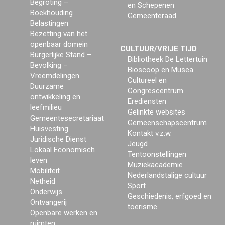
Begroting –
en Schepenen
Boekhouding
Gemeenteraad
Belastingen
Bezetting van het
openbaar domein
CULTUUR/VRIJE TIJD
Burgerlijke Stand –
Bibliotheek De Lettertuin
Bevolking –
Bioscoop en Musea
Vreemdelingen
Cultureel en
Duurzame
Congrescentrum
ontwikkeling en
Erediensten
leefmilieu
Gelinkte websites
Gemeentesecretariaat
Gemeenschapscentrum
Huisvesting
Kontakt v.z.w.
Juridische Dienst
Jeugd
Lokaal Economisch
Tentoonstellingen
leven
Muziekacademie
Mobiliteit
Nederlandstalige cultuur
Netheid
Sport
Onderwijs
Geschiedenis, erfgoed en
Ontvangerij
toerisme
Openbare werken en
ruimten