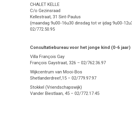
CHALET KELLE
C/o Gezinsraad
Kellestraat, 31 Sint-Paulus
(maandag 9u00-16u30 dinsdag tot vr ijdag 9u00-12u
02/772.50.95
Consultatiebureau voor het jonge kind (0-6 jaar)
Villa François Gay
François Gaystraat, 326 – 02/762.36.97
Wijkcentrum van Mooi-Bos
Shetlanderdreef,15 – 02/779.97.97
Stokkel (Vriendschapswijk)
Vander Biestlaan, 45 – 02/772.17.45