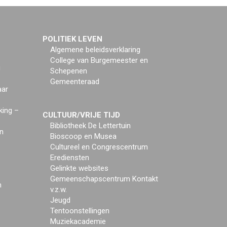
POLITIEK LEVEN
Algemene beleidsverklaring
College van Burgemeester en
g
Schepenen
Gemeenteraad
aar
king –
CULTUUR/VRIJE TIJD
Bibliotheek De Lettertuin
n
Bioscoop en Musea
Cultureel en Congrescentrum
Erediensten
Gelinkte websites
Gemeenschapscentrum Kontakt
n
v.z.w.
Jeugd
Tentoonstellingen
Muziekacademie