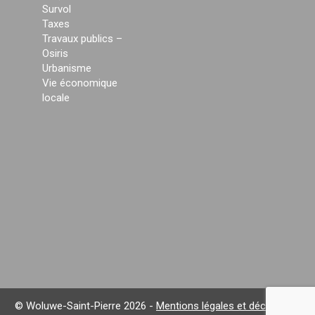
Survol
Taxes
Travaux publics –
Osiris
Urbanisme
Vie économique
locale
© Woluwe-Saint-Pierre 2026 -
Mentions légales et déclaration