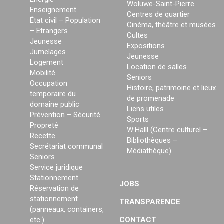
Woluwe-Saint-Pierre
Enseignement
Centres de quartier
État civil – Population
Cinéma, théâtre et musées
– Etrangers
Cultes
Jeunesse
Expositions
Jumelages
Jeunesse
Logement
Location de salles
Mobilité
Seniors
Occupation
Histoire, patrimoine et lieux
temporaire du
de promenade
domaine public
Liens utiles
Prévention – Sécurité
Sports
Propreté
W:Halll (Centre culturel –
Recette
Bibliothèques –
Secrétariat communal
Médiathèque)
Seniors
Service juridique
Stationnement
JOBS
Réservation de
stationnement
TRANSPARENCE
(panneaux, containers,
etc.)
CONTACT