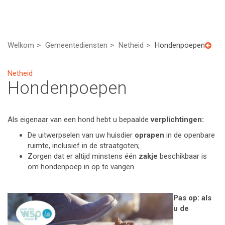
Welkom
Gemeentediensten
Netheid
Hondenpoepen
Netheid
Hondenpoepen
Als eigenaar van een hond hebt u bepaalde
verplichtingen:
De uitwerpselen van uw huisdier
oprapen
in de openbare
ruimte, inclusief in de straatgoten;
Zorgen dat er altijd minstens één
zakje
beschikbaar is
om hondenpoep in op te vangen.
Pas op: als
u de