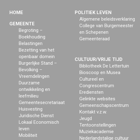
HOME
POLITIEK LEVEN
Algemene beleidsverklaring
GEMEENTE
College van Burgemeester
Begroting –
en Schepenen
Boekhouding
Gemeenteraad
Belastingen
Bezetting van het
openbaar domein
CULTUUR/VRIJE TIJD
Burgerlijke Stand –
Bibliotheek De Lettertuin
Bevolking –
Bioscoop en Musea
Vreemdelingen
Cultureel en
Duurzame
Congrescentrum
ontwikkeling en
Erediensten
leefmilieu
Gelinkte websites
Gemeentesecretariaat
Gemeenschapscentrum
Huisvesting
Kontakt v.z.w.
Juridische Dienst
Jeugd
Lokaal Economisch
Tentoonstellingen
leven
Muziekacademie
Mobiliteit
Nederlandstalige cultuur