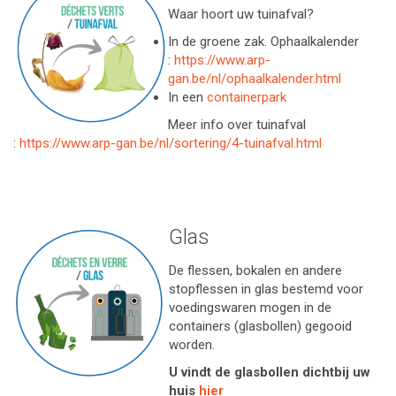
Waar hoort uw tuinafval?
In de groene zak. Ophaalkalender
:
https://www.arp-
gan.be/nl/ophaalkalender.html
In een
containerpark
Meer info over tuinafval
:
https://www.arp-gan.be/nl/sortering/4-tuinafval.html
Glas
De flessen, bokalen en andere
stopflessen in glas bestemd voor
voedingswaren mogen in de
containers (glasbollen) gegooid
worden.
U vindt de glasbollen dichtbij uw
huis
hier