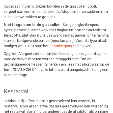
Opgepast: Indien u glazen bokalen in de glasbollen gooit,
vergeet dan vooral niet de deksels/stopsels te verwijderen (om
in de blauwe zakken te gooien).
Niet toegelaten in de glasbollen:
Spiegels, gloeilampen,
pyrex, porselein, aardewerk met tinglazuur, pottebakkersklei of
terracotta, plat glas (ruit), vaatwerk, kristal, aarden of terracotta
kruiken, lichtgevende buizen (neonlampen). Voor dit type afval,
nodigen we u uit u naar het
containerpark
te begeven.
Opgelet : Vergeet niet dat talrijke flessen geconsigneerd zijn en
naar de winkel moeten worden teruggebracht. Om de
geconsigneerde flessen te herkennen, lees het etiket waarop de
term “STATIEGELD” in volle letters werd aangebracht, hetzij een
bijzonder logo.
Restafval
Huishoudelijk afval dat niet gerecycleerd kan worden, is
restafval. Gooi alleen afval dat niet gerecycleerd kan worden bij
het restafval. Sortering garandeert dat de afvalstof als primaire