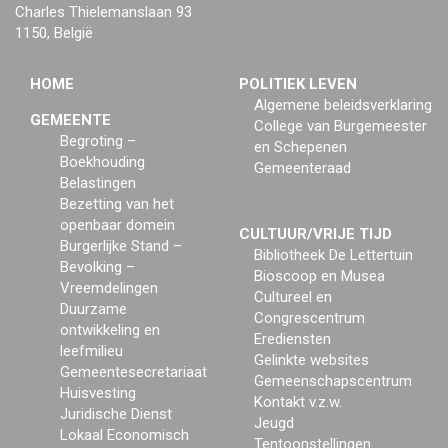
Charles Thielemanslaan 93
1150, België
HOME
POLITIEK LEVEN
Algemene beleidsverklaring
GEMEENTE
College van Burgemeester
Begroting –
en Schepenen
Boekhouding
Gemeenteraad
Belastingen
Bezetting van het
openbaar domein
CULTUUR/VRIJE TIJD
Burgerlijke Stand –
Bibliotheek De Lettertuin
Bevolking –
Bioscoop en Musea
Vreemdelingen
Cultureel en
Duurzame
Congrescentrum
ontwikkeling en
Erediensten
leefmilieu
Gelinkte websites
Gemeentesecretariaat
Gemeenschapscentrum
Huisvesting
Kontakt v.z.w.
Juridische Dienst
Jeugd
Lokaal Economisch
Tentoonstellingen