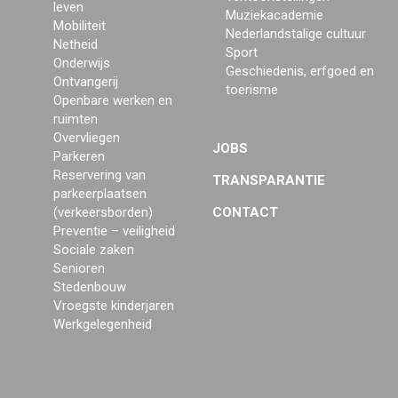
leven
Muziekacademie
Mobiliteit
Nederlandstalige cultuur
Netheid
Sport
Onderwijs
Geschiedenis, erfgoed en
Ontvangerij
toerisme
Openbare werken en
ruimten
Overvliegen
JOBS
Parkeren
Reservering van
TRANSPARANTIE
parkeerplaatsen
(verkeersborden)
CONTACT
Preventie – veiligheid
Sociale zaken
Senioren
Stedenbouw
Vroegste kinderjaren
Werkgelegenheid