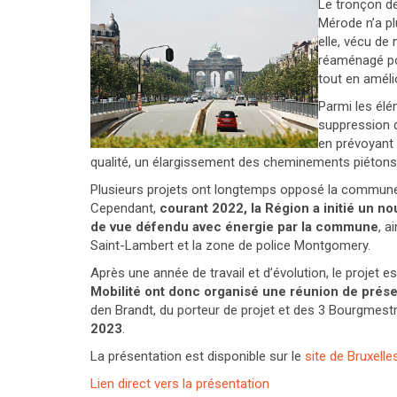
Le tronçon de
Mérode n’a pl
elle, vécu de
réaménagé po
tout en amélio
Parmi les élém
suppression d
en prévoyant 
qualité, un élargissement des cheminements piétons,
Plusieurs projets ont longtemps opposé la commune e
Cependant,
courant 2022, la Région a initié un no
de vue défendu avec énergie par la commune
, a
Saint-Lambert et la zone de police Montgomery.
Après une année de travail et d’évolution, le projet es
Mobilité ont donc organisé une
réunion de prése
den Brandt, du porteur de projet et des 3 Bourgm
2023
.
La présentation est disponible sur le
site de Bruxelle
Lien direct vers la présentation