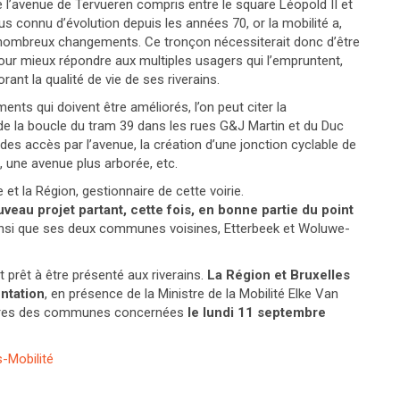
 l’avenue de Tervueren compris entre le square Léopold II et
us connu d’évolution depuis les années 70, or la mobilité a,
 nombreux changements. Ce tronçon nécessiterait donc d’être
ur mieux répondre aux multiples usagers qui l’empruntent,
rant la qualité de vie de ses riverains.
ents qui doivent être améliorés, l’on peut citer la
e la boucle du tram 39 dans les rues G&J Martin et du Duc
des accès par l’avenue, la création d’une jonction cyclable de
 une avenue plus arborée, etc.
t la Région, gestionnaire de cette voirie.
uveau projet partant, cette fois, en bonne partie du point
insi que ses deux communes voisines, Etterbeek et Woluwe-
t prêt à être présenté aux riverains.
La Région et Bruxelles
ntation
, en présence de la Ministre de la Mobilité Elke Van
estres des communes concernées
le lundi 11 septembre
s-Mobilité