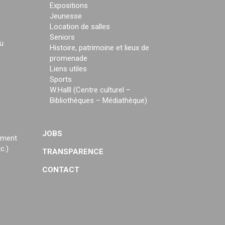
Expositions
Jeunesse
Location de salles
Seniors
u
Histoire, patrimoine et lieux de
promenade
Liens utiles
Sports
W:Halll (Centre culturel –
Bibliothèques – Médiathèque)
JOBS
ement
c.)
TRANSPARENCE
CONTACT