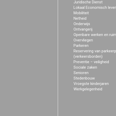
Juridische Dienst
Lokaal Economisch leve
Mobiliteit
Netheid
Onderwijs
Ontvangerij
Openbare werken en rui
Overvliegen
Parkeren
Reservering van parkeer
(verkeersborden)
Preventie – veiligheid
Sociale zaken
Senioren
Stedenbouw
Vroegste kinderjaren
Werkgelegenheid