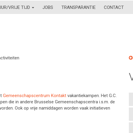
UUR/VRIJE TIJD
JOBS
TRANSPARANTIE
CONTACT
ctiviteiten
et
Gemeenschapscentrum Kontakt
vakantiekampen. Het G.C.
pen die in andere Brusselse Gemeenschapscentra i.s.m. de
en. Ook op vrije namiddagen worden vaak initiatieven