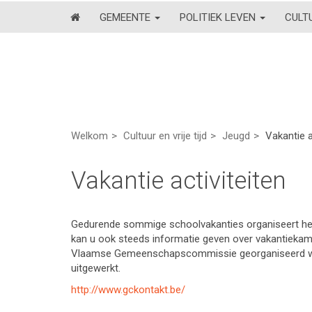
GEMEENTE
POLITIEK LEVEN
CULT
Welkom
Cultuur en vrije tijd
Jeugd
Vakantie a
Vakantie activiteiten
Gedurende sommige schoolvakanties organiseert h
kan u ook steeds informatie geven over vakantiekam
Vlaamse Gemeenschapscommissie georganiseerd word
uitgewerkt.
http://www.gckontakt.be/