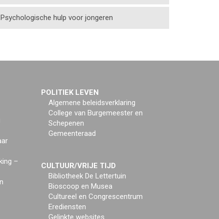
Psychologische hulp voor jongeren
POLITIEK LEVEN
Algemene beleidsverklaring
College van Burgemeester en
g
Schepenen
Gemeenteraad
aar
king –
CULTUUR/VRIJE TIJD
Bibliotheek De Lettertuin
n
Bioscoop en Musea
Cultureel en Congrescentrum
Erediensten
Gelinkte websites