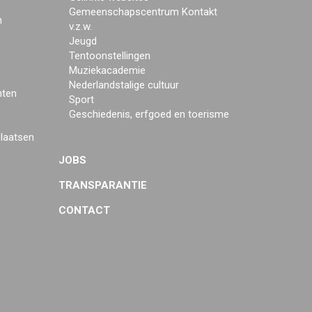
Gemeenschapscentrum Kontakt
n
v.z.w.
Jeugd
Tentoonstellingen
Muziekacademie
Nederlandstalige cultuur
mten
Sport
Geschiedenis, erfgoed en toerisme
plaatsen
JOBS
TRANSPARANTIE
CONTACT