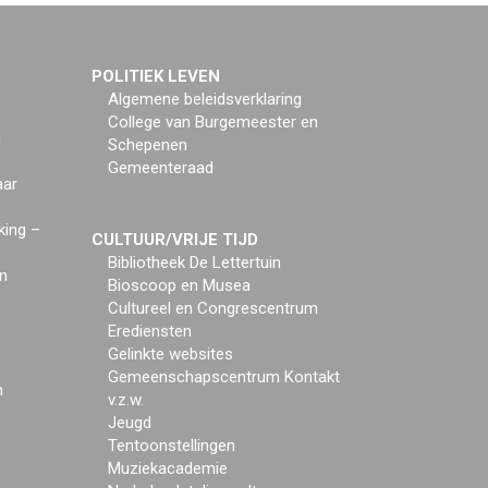
POLITIEK LEVEN
Algemene beleidsverklaring
College van Burgemeester en
g
Schepenen
Gemeenteraad
aar
king –
CULTUUR/VRIJE TIJD
Bibliotheek De Lettertuin
n
Bioscoop en Musea
Cultureel en Congrescentrum
Erediensten
Gelinkte websites
Gemeenschapscentrum Kontakt
n
v.z.w.
Jeugd
Tentoonstellingen
Muziekacademie