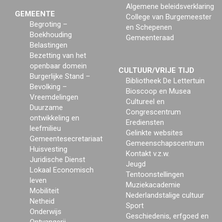
Algemene beleidsverklaring
GEMEENTE
College van Burgemeester
Begroting –
en Schepenen
Boekhouding
Gemeenteraad
Belastingen
Bezetting van het
openbaar domein
CULTUUR/VRIJE TIJD
Burgerlijke Stand –
Bibliotheek De Lettertuin
Bevolking –
Bioscoop en Musea
Vreemdelingen
Cultureel en
Duurzame
Congrescentrum
ontwikkeling en
Erediensten
leefmilieu
Gelinkte websites
Gemeentesecretariaat
Gemeenschapscentrum
Huisvesting
Kontakt v.z.w.
Juridische Dienst
Jeugd
Lokaal Economisch
Tentoonstellingen
leven
Muziekacademie
Mobiliteit
Nederlandstalige cultuur
Netheid
Sport
Onderwijs
Geschiedenis, erfgoed en