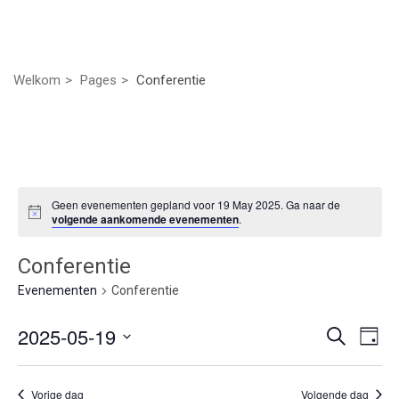
Welkom
Pages
Conferentie
Geen evenementen gepland voor 19 May 2025. Ga naar de
volgende aankomende evenementen
.
Conferentie
Evenementen
Conferentie
Even
Ev
2025-05-19
Zoeken
Dag
we
Selecteer
Zoek
nav
een
Vorige dag
Volgende dag
datum.