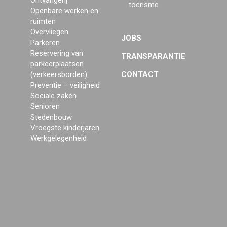
Ontvangerij
toerisme
Openbare werken en
ruimten
Overvliegen
JOBS
Parkeren
Reservering van
TRANSPARANTIE
parkeerplaatsen
(verkeersborden)
CONTACT
Preventie – veiligheid
Sociale zaken
Senioren
Stedenbouw
Vroegste kinderjaren
Werkgelegenheid