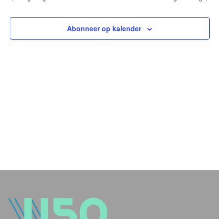
en
weer
Abonneer op kalender
navig